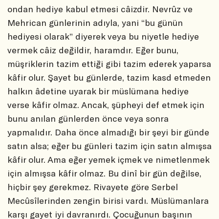
ondan hediye kabul etmesi câizdir. Nevrûz ve
Mehrican günlerinin adıyla, yani “bu günün
hediyesi olarak” diyerek veya bu niyetle hediye
vermek câiz değildir, haramdır. Eğer bunu,
müşriklerin tazim ettiği gibi tazim ederek yaparsa
kâfir olur. Şayet bu günlerde, tazim kasd etmeden
halkın âdetine uyarak bir müslümana hediye
verse kâfir olmaz. Ancak, şüpheyi def etmek için
bunu anılan günlerden önce veya sonra
yapmalıdır. Daha önce almadığı bir şeyi bir günde
satın alsa; eğer bu günleri tazim için satın almışsa
kâfir olur. Ama eğer yemek içmek ve nimetlenmek
için almışsa kâfir olmaz. Bu dinî bir gün değilse,
hiçbir şey gerekmez. Rivayete göre Serbel
Mecûsîlerinden zengin birisi vardı. Müslümanlara
karşı gayet iyi davranırdı. Çocuğunun başının