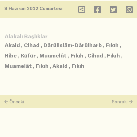
9 Haziran 2012 Cumartesi
Alakalı Başlıklar
Akaid
,
Cihad
,
Dârülislâm-Dârülharb
,
Fıkıh
,
Hibe
,
Küfür
,
Muamelât
,
Fıkıh
,
Cihad
,
Fıkıh
,
Muamelât
,
Fıkıh
,
Akaid
,
Fıkıh
Önceki
Sonraki