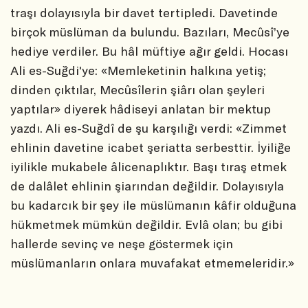
traşı dolayısıyla bir davet tertipledi. Davetinde
birçok müslüman da bulundu. Bazıları, Mecûsî’ye
hediye verdiler. Bu hâl müftiye ağır geldi. Hocası
Ali es-Suğdi'ye: «Memleketinin halkına yetiş;
dinden çıktılar, Mecûsîlerin şiârı olan şeyleri
yaptılar» diyerek hâdiseyi anlatan bir mektup
yazdı. Ali es-Suğdî de şu karşılığı verdi: «Zimmet
ehlinin davetine icabet şeriatta serbesttir. İyiliğe
iyilikle mukabele âlicenaplıktır. Başı tıraş etmek
de dalâlet ehlinin şiarından değildir. Dolayısıyla
bu kadarcık bir şey ile müslümanın kâfir olduğuna
hükmetmek mümkün değildir. Evlâ olan; bu gibi
hallerde sevinç ve neşe göstermek için
müslümanların onlara muvafakat etmemeleridir.»