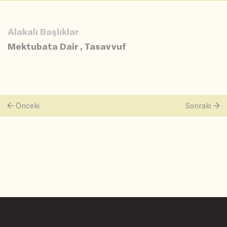
Alakalı Başlıklar
Mektubata Dair
,
Tasavvuf
Önceki
Sonraki