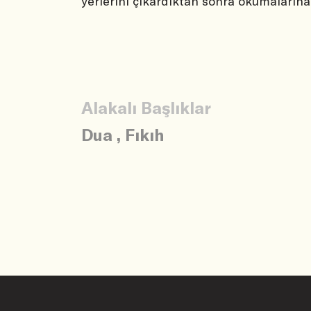
yerlerini çıkardıktan sonra okumaların
Alakalı Başlıklar
Dua
,
Fıkıh