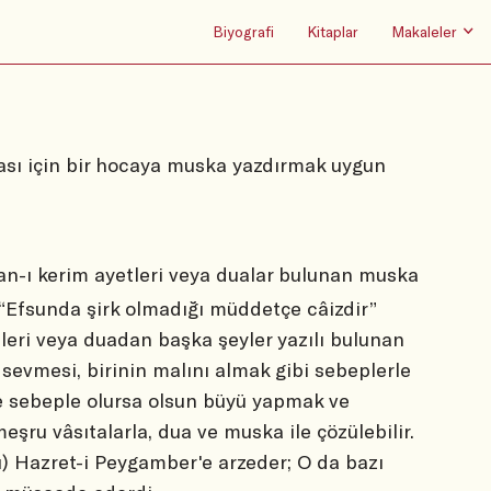
Biyografi
Kitaplar
Makaleler
ması için bir hocaya muska yazdırmak uygun
an-ı kerim ayetleri veya dualar bulunan muska
 “Efsunda şirk olmadığı müddetçe câizdir”
leri veya duadan başka şeyler yazılı bulunan
 sevmesi, birinin malını almak gibi sebeplerle
e sebeple olursa olsun büyü yapmak ve
eşru vâsıtalarla, dua ve muska ile çözülebilir.
rı) Hazret-i Peygamber'e arzeder; O da bazı