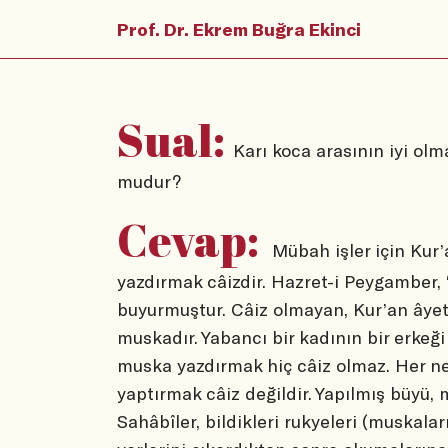
Prof. Dr. Ekrem Buğra Ekinci
Sual:
Karı koca arasının iyi ol
mudur?
Cevap:
Mübah işler için Kur’
yazdırmak câizdir. Hazret-i Peygamber,
buyurmuştur. Câiz olmayan, Kur’an âyet
muskadır. Yabancı bir kadının bir erkeği
muska yazdırmak hiç câiz olmaz. Her n
yaptırmak câiz değildir. Yapılmış büyü, m
Sahâbîler, bildikleri rukyeleri (muskala