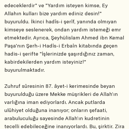
edeceklerdir" ve "Yardım isteyen kimse, Ey
Allahın kulları bize yardım ediniz desin!"
buyuruldu. İkinci hadîs-i şerîf, yanında olmıyan
kimseye seslenerek, ondan yardım istemeği emr
etmektedir. Ayrıca, Şeyhülislam Ahmed ibn Kemal
Paşa'nın Şerh-i Hadîs-i Erbaîn kitabında geçen
hadis-i şerifte "İşlerinizde şaşırdığınız zaman,
kabirdekilerden yardım isteyiniz!"
buyurulmaktadır.
Zuhruf sûresinin 87. âyet-i kerimesinde beyan
buyurulduğu üzere Mekke müşrikleri de Allah’ın
varlığına iman ediyorlardı. Ancak putlarda
ulûhiyet olduğuna inanıyor; onların şefaati,
arabuluculuğu sayesinde Allah’ın kudretinin
tecelli edebileceğine inanıyorlardı. Bu, şirktir. Zira