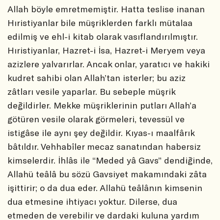
Allah böyle emretmemiştir. Hatta teslise inanan
Hıristiyanlar bile müşriklerden farklı mütalaa
edilmiş ve ehl-i kitab olarak vasıflandırılmıştır.
Hıristiyanlar, Hazret-i İsa, Hazret-i Meryem veya
azizlere yalvarırlar. Ancak onlar, yaratıcı ve hakiki
kudret sahibi olan Allah’tan isterler; bu aziz
zâtları vesile yaparlar. Bu sebeple müşrik
değildirler. Mekke müşriklerinin putları Allah’a
götüren vesile olarak görmeleri, tevessül ve
istigâse ile aynı şey değildir. Kıyas-ı maalfârık
bâtıldır. Vehhabîler mecaz sanatından habersiz
kimselerdir. İhlâs ile “Meded yâ Gavs” dendiğinde,
Allahü teâlâ bu sözü Gavsiyet makamındaki zâta
işittirir; o da dua eder. Allahü teâlânın kimsenin
dua etmesine ihtiyacı yoktur. Dilerse, dua
etmeden de verebilir ve dardaki kuluna yardım