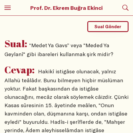
Prof. Dr. Ekrem Buğra Ekinci
Sual Gönder
Sual:
“Medet Ya Gavs” veya "Meded Ya
Geylanî" gibi ibareleri kullanmak şirk midir?
Cevap:
Hakikî istigâse olunacak, yalnız
Allahü teâlâdır. Bunu bilmeyen hiçbir müslüman
yoktur. Fakat başkasından da istigâse
olunacağını, mecâz olarak söylemek câizdir. Çünki
Kasas sûresinin 15. âyetinde meâlen, "Onun
kavminden olan, düşmanına karşı, ondan istigâse
eyledi" buyuruldu. Hadîs-i şerîflerde de, "Mahşer
yerinde, Âdem aleyhisselâmdan istigâse