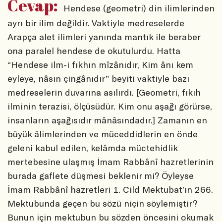
Cevap:
Hendese (geometri) din ilimlerinden
ayrı bir ilim değildir. Vaktiyle medreselerde
Arapça alet ilimleri yanında mantık ile beraber
ona paralel hendese de okutulurdu. Hatta
“Hendese ilm-i fıkhın mîzânıdır, Kim ânı kem
eyleye, nâsın çingânıdır” beyiti vaktiyle bazı
medreselerin duvarına asılırdı. [Geometri, fıkıh
ilminin terazisi, ölçüsüdür. Kim onu aşağı görürse,
insanların aşağısıdır mânâsındadır.] Zamanın en
büyük âlimlerinden ve müceddidlerin en önde
geleni kabul edilen, kelâmda müctehidlik
mertebesine ulaşmış İmam Rabbânî hazretlerinin
burada gaflete düşmesi beklenir mi? Öyleyse
İmam Rabbânî hazretleri 1. Cild Mektubat’ın 266.
Mektubunda geçen bu sözü niçin söylemiştir?
Bunun için mektubun bu sözden öncesini okumak