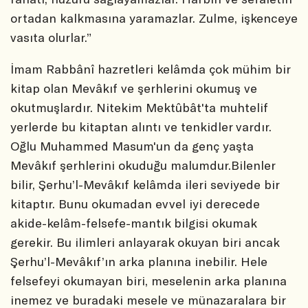
ortadan kalkmasına yaramazlar. Zulme, işkenceye
vasıta olurlar.”
İmam Rabbânî hazretleri kelâmda çok mühim bir
kitap olan Mevâkıf ve şerhlerini okumuş ve
okutmuşlardır. Nitekim Mektûbât'ta muhtelif
yerlerde bu kitaptan alıntı ve tenkidler vardır.
Oğlu Muhammed Masum'un da genç yaşta
Mevâkıf şerhlerini okuduğu malumdur.Bilenler
bilir, Şerhu’l-Mevâkıf kelâmda ileri seviyede bir
kitaptır. Bunu okumadan evvel iyi derecede
akide-kelâm-felsefe-mantık bilgisi okumak
gerekir. Bu ilimleri anlayarak okuyan biri ancak
Şerhu’l-Mevâkıf’ın arka planına inebilir. Hele
felsefeyi okumayan biri, meselenin arka planına
inemez ve buradaki mesele ve münazaralara bir