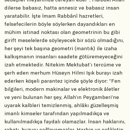
dilerse babasız, hatta annesiz ve babasız insan
yaratabilir. İşte İmam Rabbânî hazretleri,
felsefecilerin böyle söylerken dayandıkları en
mühim istinad noktası olan geometrinin bu gibi
girift meselelerde söyleyecek bir sözü olmadığını,
her şeyi tek başına geometri (mantık) ile izaha
kalkışmanın insanları saadete götüremeyeceğini
izah etmektedir. Nitekim Mektubat’ı tercüme ve
şerh eden merhum Hüseyn Hilmi Işık burayı izah
ederken köşeli parantez içinde şöyle diyor: “Fen
bilgileri, modern makinalar ve elektronik âletler
ve yeni bulunan her şey, Allah’ın Peygamberi’ne
uyarak kalbleri temizlenmiş, ahlâkı güzelleşmiş
imanlı kimseler tarafından yapılmadıkça ve
kullanılmadıkça faydalı olamazlar. İnsan haklarını,
rahatı, huzuru sağlayamazlar. Harbin ve sefâletin