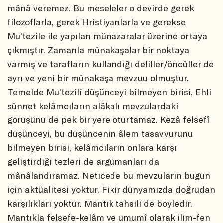
mânâ veremez. Bu meseleler o devirde gerek
filozoflarla, gerek Hristiyanlarla ve gerekse
Mu’tezile ile yapılan münazaralar üzerine ortaya
çıkmıştır. Zamanla münakaşalar bir noktaya
varmış ve tarafların kullandığı deliller/öncüller de
ayrı ve yeni bir münakaşa mevzuu olmuştur.
Temelde Mu’tezilî düşünceyi bilmeyen birisi, Ehli
sünnet kelâmcıların alâkalı mevzulardaki
görüşünü de pek bir yere oturtamaz. Kezâ felsefî
düşünceyi, bu düşüncenin âlem tasavvurunu
bilmeyen birisi, kelâmcıların onlara karşı
geliştirdiği tezleri de argümanları da
mânâlandıramaz. Neticede bu mevzuların bugün
için aktüalitesi yoktur. Fikir dünyamızda doğrudan
karşılıkları yoktur. Mantık tahsili de böyledir.
Mantıkla felsefe-kelâm ve umumî olarak ilim-fen