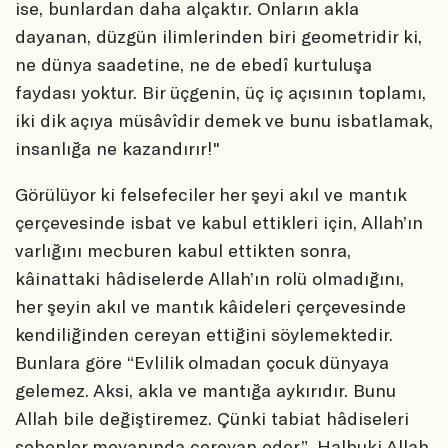
ise, bunlardan daha alçaktır. Onların akla
dayanan, düzgün ilimlerinden biri geometridir ki,
ne dünya saadetine, ne de ebedî kurtuluşa
faydası yoktur. Bir üçgenin, üç iç açısının toplamı,
iki dik açıya müsâvîdir demek ve bunu isbatlamak,
insanlığa ne kazandırır!"
Görülüyor ki felsefeciler her şeyi akıl ve mantık
çerçevesinde isbat ve kabul ettikleri için, Allah’ın
varlığını mecburen kabul ettikten sonra,
kâinattaki hâdiselerde Allah’ın rolü olmadığını,
her şeyin akıl ve mantık kâideleri çerçevesinde
kendiliğinden cereyan ettiğini söylemektedir.
Bunlara göre “Evlilik olmadan çocuk dünyaya
gelemez. Aksi, akla ve mantığa aykırıdır. Bunu
Allah bile değiştiremez. Çünki tabiat hâdiseleri
sebepler meyanında cereyan eder”. Halbuki Allah