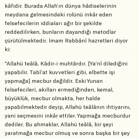
kâfidir. Burada Allah’ın dünya hâdiselerinin
meydana gelmesindeki rolünü inkâr eden
felsefecilerin iddiaları ağır bir şekilde
reddedilirken, bunların dayandığı metodlar
çürütülmektedir. İmam Rabbânî hazretleri diyor
ki:
"Allahü teâlâ, Kâdir-i muhtârdır. [Ya’nî dilediğini
yapabilir. Tabî’at kuvvetleri gibi, elbette işi
yapmağa] mecbur değildir. Eski Yunan
felsefecileri, akılları ermediğinden, kemal,
büyüklük, mecbur olmakta, her halde
yapabilmektedir deyip, Allahü teâlânın ihtiyarını,
yani seçmesini inkâr ettiler. Yapmağa mecburdur
dediler. Bu ahmaklar, Allahü teâlâ, bir şeyi
yaratmağa mecbur olmuş ve sonra başka bir şey