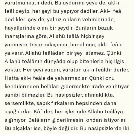
yaratmamıştır dedi. Bu uydurma şeye de, akl-ı
feâl deyip, her şeyi bu yapıyor dediler. Akl-ı feâl
dedikleri şey de, yalnız onların vehmlerinde,
hayallerinde olan bir şeydir. Bunların bozuk
inanışlarına göre, Allahü teâlâ hiçbir şey
yapmıyor. İnsan sıkışınca, bunalınca, akl-ı feâle
yalvarır. Allahü teâlâdan bir şey istemez. Çünki
Allahü teâlânın dünyâda olup bitenlerle hiç ilgisi
yoktur. Her şeyi yapan, yaratan akl-ı feâldir derler.
Hatta akl-ı feâle de yalvarmazlar. Çünki onu
kendilerinden belâları gidermekte irade ve ihtiyar
sahibi bilmezler. Bu nasipsizler, ahmaklıkta,
sersemlikte, sapık fırkaların hepsinden daha
aşağıdırlar. Kâfirler, her işlerinde Allahü teâlâya
sığınıyor. Belâların giderilmesini ondan istiyorlar.
Bu alçaklar ise, böyle değildir. Bu nasipsizlerde iki