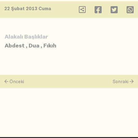
22 Şubat 2013 Cuma
Alakalı Başlıklar
Abdest
,
Dua
,
Fıkıh
Önceki
Sonraki