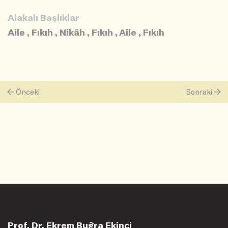
Alakalı Başlıklar
Aile
,
Fıkıh
,
Nikâh
,
Fıkıh
,
Aile
,
Fıkıh
Önceki
Sonraki
Prof. Dr. Ekrem Buğra Ekinci