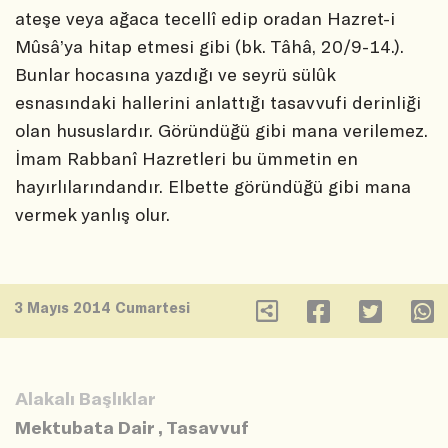
ateşe veya ağaca tecellî edip oradan Hazret-i
Mûsâ’ya hitap etmesi gibi (bk. Tâhâ, 20/9-14.).
Bunlar hocasına yazdığı ve seyrü sülûk
esnasındaki hallerini anlattığı tasavvufi derinliği
olan hususlardır. Göründüğü gibi mana verilemez.
İmam Rabbanî Hazretleri bu ümmetin en
hayırlılarındandır. Elbette göründüğü gibi mana
vermek yanlış olur.
3 Mayıs 2014 Cumartesi
Alakalı Başlıklar
Mektubata Dair
,
Tasavvuf