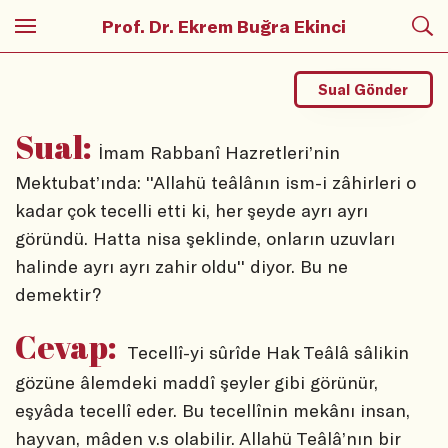
Prof. Dr. Ekrem Buğra Ekinci
Sual Gönder
Sual:
İmam Rabbanî Hazretleri’nin
Mektubat’ında: ''Allahü teâlânın ism-i zâhirleri o
kadar çok tecelli etti ki, her şeyde ayrı ayrı
göründü. Hatta nisa şeklinde, onların uzuvları
halinde ayrı ayrı zahir oldu'' diyor. Bu ne
demektir?
Cevap:
Tecellî-yi sûrîde Hak Teâlâ sâlikin
gözüne âlemdeki maddî şeyler gibi görünür,
eşyâda tecellî eder. Bu tecellînin mekânı insan,
hayvan, mâden v.s olabilir. Allahü Teâlâ’nın bir