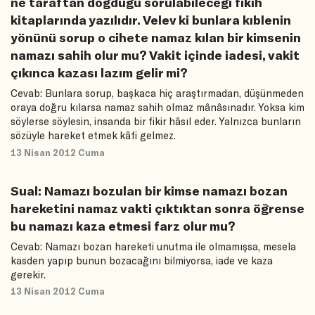
ne taraftan doğduğu sorulabileceği fıkıh
kitaplarında yazılıdır. Velev ki bunlara kıblenin
yönünü sorup o cihete namaz kılan bir kimsenin
namazı sahih olur mu? Vakit içinde iadesi, vakit
çıkınca kazası lazım gelir mi?
Cevab: Bunlara sorup, başkaca hiç araştırmadan, düşünmeden
oraya doğru kılarsa namaz sahih olmaz mânâsınadır. Yoksa kim
söylerse söylesin, insanda bir fikir hâsıl eder. Yalnızca bunların
sözüyle hareket etmek kâfi gelmez.
13 Nisan 2012 Cuma
Sual: Namazı bozulan bir kimse namazı bozan
hareketini namaz vakti çıktıktan sonra öğrense
bu namazı kaza etmesi farz olur mu?
Cevab: Namazı bozan hareketi unutma ile olmamışsa, mesela
kasden yapıp bunun bozacağını bilmiyorsa, iade ve kaza
gerekir.
13 Nisan 2012 Cuma