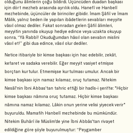
olduğunu âlimlerin çoğu bildirdi. Üçüncüden duadan başkası
için dört mezheb arasında ayrılık oldu. Hanefî ve Hanbelî
mezhebinde, üçüncüler de birinciler gibidir. İmam Şâfiî ve İmam
Mâlik, yalnız beden ile yapılan ibâdetlerin sevabları meyyite
vâsıl olmaz dediler. Fakat sonradan gelen Şâfiî âlimleri,
meyyitin yanında okuyup hediye edince veya uzakta okuyup
sonra, “Yâ Rabbî! Okuduğumdan hâsıl olan sevabın mislini
vâsıl et!” gibi dua edince, vâsıl olur dediler.
Netice itibariyle bir kimse başkası için hac edebilir, zekât,
kefaret ve sadaka verebilir. Eğer meyyit vasiyet etmişse
borçtan kurtulur. Etmemişse kurtulması umulur. Ancak bir
kimse başkası için namaz kılamaz, oruç tutamaz. Nitekim
Nesâî'nin İbni Abbas’tan tahric ettiği bir hadîs-i şerifte: "Hiçbir
kimse başkası nâmına oruç tutamaz. Hiçbir kimse başkası
nâmına namaz kılamaz. Lâkin onun yerine velisi yiyecek verir"
buyuruldu. Mamafih Hanbelî mezhebinde bu mümkündür.
Nitekim Buhârî ile Müslim'de yine İbni Abbâs'tan rivayet
edildiğine göre şöyle buyurulmuştur: “Peygamber