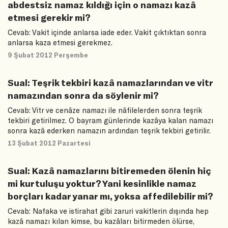
abdestsiz namaz kıldığı için o namazı kazâ
etmesi gerekir mi?
Cevab: Vakit içinde anlarsa iade eder. Vakit çıktıktan sonra
anlarsa kaza etmesi gerekmez.
9 Şubat 2012 Perşembe
Sual: Teşrik tekbiri kazâ namazlarından ve vitr
namazından sonra da söylenir mi?
Cevab: Vitr ve cenâze namazı ile nâfilelerden sonra teşrik
tekbiri getirilmez. O bayram günlerinde kazâya kalan namazı
sonra kazâ ederken namazın ardından teşrik tekbiri getirilir.
13 Şubat 2012 Pazartesi
Sual: Kazâ namazlarını bitiremeden ölenin hiç
mi kurtuluşu yoktur? Yani kesinlikle namaz
borçları kadar yanar mı, yoksa affedilebilir mi?
Cevab: Nafaka ve istirahat gibi zaruri vakitlerin dışında hep
kazâ namazı kılan kimse, bu kazâları bitirmeden ölürse,