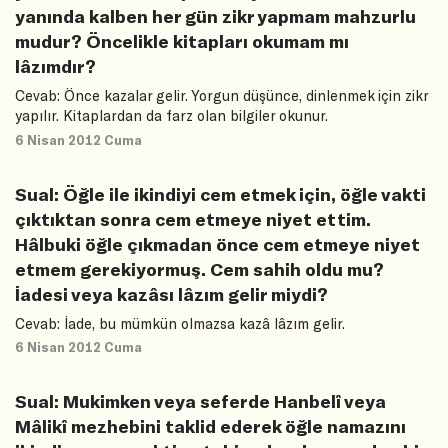
yanında kalben her gün zikr yapmam mahzurlu
mudur? Öncelikle kitapları okumam mı
lâzımdır?
Cevab: Önce kazalar gelir. Yorgun düşünce, dinlenmek için zikr
yapılır. Kitaplardan da farz olan bilgiler okunur.
6 Nisan 2012 Cuma
Sual: Öğle ile ikindiyi cem etmek için, öğle vakti
çıktıktan sonra cem etmeye niyet ettim.
Hâlbuki öğle çıkmadan önce cem etmeye niyet
etmem gerekiyormuş. Cem sahih oldu mu?
İadesi veya kazâsı lâzım gelir miydi?
Cevab: İade, bu mümkün olmazsa kazâ lâzım gelir.
6 Nisan 2012 Cuma
Sual: Mukimken veya seferde Hanbelî veya
Mâlikî mezhebini taklid ederek öğle namazını