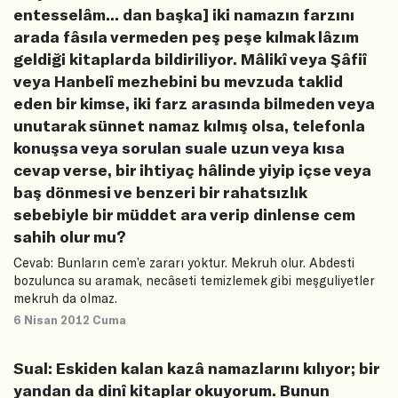
entesselâm... dan başka] iki namazın farzını
arada fâsıla vermeden peş peşe kılmak lâzım
geldiği kitaplarda bildiriliyor. Mâlikî veya Şâfiî
veya Hanbelî mezhebini bu mevzuda taklid
eden bir kimse, iki farz arasında bilmeden veya
unutarak sünnet namaz kılmış olsa, telefonla
konuşsa veya sorulan suale uzun veya kısa
cevap verse, bir ihtiyaç hâlinde yiyip içse veya
baş dönmesi ve benzeri bir rahatsızlık
sebebiyle bir müddet ara verip dinlense cem
sahih olur mu?
Cevab: Bunların cem’e zararı yoktur. Mekruh olur. Abdesti
bozulunca su aramak, necâseti temizlemek gibi meşguliyetler
mekruh da olmaz.
6 Nisan 2012 Cuma
Sual: Eskiden kalan kazâ namazlarını kılıyor; bir
yandan da dinî kitaplar okuyorum. Bunun