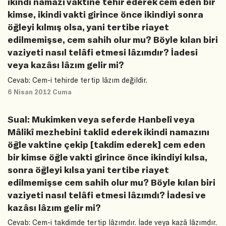
ikindi namazı vaktine tehir ederek cem eden bir
kimse, ikindi vakti girince önce ikindiyi sonra
öğleyi kılmış olsa, yani tertibe riayet
edilmemişse, cem sahih olur mu? Böyle kılan biri
vaziyeti nasıl telâfi etmesi lâzımdır? İadesi
veya kazâsı lâzım gelir mi?
Cevab: Cem-i tehirde tertip lâzım değildir.
6 Nisan 2012 Cuma
Sual: Mukimken veya seferde Hanbelî veya
Mâlikî mezhebini taklid ederek ikindi namazını
öğle vaktine çekip [takdim ederek] cem eden
bir kimse öğle vakti girince önce ikindiyi kılsa,
sonra öğleyi kılsa yani tertibe riayet
edilmemişse cem sahih olur mu? Böyle kılan biri
vaziyeti nasıl telâfi etmesi lâzımdı? İadesi ve
kazâsı lâzım gelir mi?
Cevab: Cem-i takdimde tertip lâzımdır. İade veya kazâ lâzımdır.