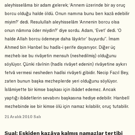
aleyhisselâma bir adam gelerek; ‘Annem üzerinde bir ay oruç
borcu olduğu halde öldü. Onun namına bunu ben kazâ edebilir
miyim?’ dedi. Resulullah aleyhisselâm ‘Annenin borcu olsa
onun nâmına öder miydin?’ diye sordu. Adam, ‘Evet’ dedi. ‘O
halde Allah borcu ödemeye daha lâyıktır’ buyurdu”. İmam
Ahmed bin Hanbel bu hadîs-i şerife dayanıyor. Diğer üç
mezheb ise bu rivâyetin mensuh (neshedilmiş) olduğunu
söylüyor. Çünki râvînin (hadîs rivâyet edenin) rivâyetine aykırı
fetvâ vermesi nesheden hadîsi rivâyeti gibidir. Necip Fazıl Bey,
zaten bunun başka mezheplerde yeri olduğunu söylüyor.
İslâmiyette bir kimse başkası için ibâdet edemez. Ancak
yaptığı ibâdetlerin sevabını başkasına hediye edebilir. Hanbelî
mezhebinde ise bir kimse ölü için namaz kılabilir, oruç tutabilir.
21 Aralık 2010 Salı
Sual: Eskiden kazâya kalmış namazlar tertibi