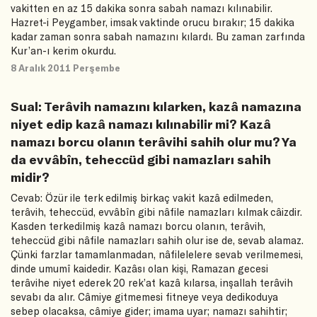
vakitten en az 15 dakika sonra sabah namazı kılınabilir.
Hazret-i Peygamber, imsak vaktinde orucu bırakır; 15 dakika
kadar zaman sonra sabah namazını kılardı. Bu zaman zarfında
Kur’an-ı kerim okurdu.
8 Aralık 2011 Perşembe
Sual: Terâvih namazını kılarken, kazâ namazına
niyet edip kazâ namazı kılınabilir mi? Kazâ
namazı borcu olanın terâvihi sahih olur mu? Ya
da evvâbîn, teheccüd gibi namazları sahih
midir?
Cevab: Özür ile terk edilmiş birkaç vakit kazâ edilmeden,
terâvih, teheccüd, evvâbîn gibi nâfile namazları kılmak câizdir.
Kasden terkedilmiş kazâ namazı borcu olanın, terâvih,
teheccüd gibi nâfile namazları sahih olur ise de, sevab alamaz.
Çünki farzlar tamamlanmadan, nâfilelelere sevab verilmemesi,
dinde umumî kaidedir. Kazâsı olan kişi, Ramazan gecesi
terâvihe niyet ederek 20 rek’at kazâ kılarsa, inşallah terâvih
sevabı da alır. Câmiye gitmemesi fitneye veya dedikoduya
sebep olacaksa, câmiye gider; imama uyar; namazı sahihtir;