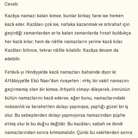
Cevab:
Kazâya namazı kalan kimse, bunlar birkaç tane ise hemen
kazâ eder. Kazâları çok ise, nafaka kazanmak ve istirahat için
geçirdiği zamanlardan arta kalan zamanlarda fırsat buldukça
her kazâ kılar; hem de nâfile namazların yerine kazâ kılar.
Kazâları bitince, tekrar nâfile kılabilir. Kazâya devam da
edebilir.
Fetâvâ-yı Hindiyye’de kazâ namazları bahsinde diyor ki:
Attâbiyye'de Ebû Nasr'dan rivayeten : «Hiç bir vakit namazını
geçirmemiş olan bir kimse, ihtiyatlı olmayı dileyerek, ömrünün
bütün namazlarını kazâ ederse, eğer bunu, namazlarındaki
noksanlık ve kerahetten dolayı yapmışsa, yaptığı güzel bir iş
olur. Bu sebeplerden dolayı yapmıyorsa namazından şüphe
etmiş olur ki bu doğru değildir. Bu kazâları, sabah ve ikindi
namazlarından sonra kılmamalıdır. Çünki bu vakitlerden sonra