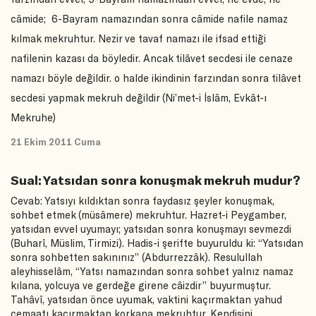
câmide; 6-Bayram namazından sonra câmide nafile namaz
kılmak mekruhtur. Nezir ve tavaf namazı ile ifsad ettiği
nafilenin kazası da böyledir. Ancak tilâvet secdesi ile cenaze
namazı böyle değildir. o halde ikindinin farzından sonra tilâvet
secdesi yapmak mekruh değildir (Ni’met-i İslâm, Evkât-ı
Mekruhe)
21 Ekim 2011 Cuma
Sual: Yatsıdan sonra konuşmak mekruh mudur?
Cevab: Yatsıyı kıldıktan sonra faydasız şeyler konuşmak,
sohbet etmek (müsâmere) mekruhtur. Hazret-i Peygamber,
yatsıdan evvel uyumayı; yatsıdan sonra konuşmayı sevmezdi
(Buharî, Müslim, Tirmizi). Hadis-i şerifte buyuruldu ki: “Yatsıdan
sonra sohbetten sakınınız” (Abdurrezzâk). Resulullah
aleyhisselâm, “Yatsı namazından sonra sohbet yalnız namaz
kılana, yolcuya ve gerdeğe girene câizdir” buyurmuştur.
Tahâvî, yatsıdan önce uyumak, vaktini kaçırmaktan yahud
cemaatı kaçırmaktan korkana mekruhtur. Kendisini