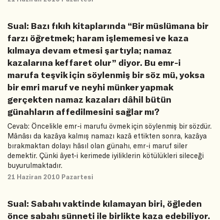
Sual: Bazı fıkıh kitaplarında “Bir müslümana bir
farzı öğretmek; haram işlememesi ve kaza
kılmaya devam etmesi şartıyla; namaz
kazalarına keffaret olur” diyor. Bu emr-i
marufa teşvik için söylenmiş bir söz mü, yoksa
bir emri maruf ve neyhi münker yapmak
gerçekten namaz kazaları dâhil bütün
günahların affedilmesini sağlar mı?
Cevab: Öncelikle emr-i marufu övmek için söylenmiş bir sözdür.
Mânâsı da kazâya kalmış namazı kazâ ettikten sonra, kazâya
bırakmaktan dolayı hâsıl olan günahı, emr-i maruf siler
demektir. Çünki âyet-i kerimede iyiliklerin kötülükleri sileceği
buyurulmaktadır.
21 Haziran 2010 Pazartesi
Sual: Sabahı vaktinde kılamayan biri, öğleden
önce sabahı sünneti ile birlikte kaza edebiliyor.