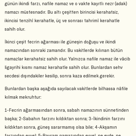
günün ikindi farzı, nafile namaz ve o vakte kayıtlı nezr (adak)
namazı müstesnadır. Bu altı çeşitten birincisi kerahatsiz,
ikincisi tenzihî kerahatle, üç ve sonrası tahrimî kerahatle
sahih olur.
İkinci çeşit fecrin ağarması ile güneşin doğuşu ve ikindi
namazından sonraki zamandır. Bu vakitlerde kılınan bütün
namazlar kerahatsiz sahih olur. Yalnızca nafile namaz ile vâcib
ligayrihi kısmı namaz kerahatle sahih olur. Bunlardan sehv
secdesi dışındakiler kesilip, sonra kaza edilmek gerekir.
Bunlardan başka aşağıda sayılacak vakitlerde bilhassa nâfile
kılmak mekruhtur:
1-Fecrin ağarmasından sonra, sabah namazının sünnetinden
başka; 2-Sabahın farzını kıldıktan sonra; 3-İkindinin farzını
kıldıktan sonra, güneş sararmamış olsa bile; 4-Akşamın
farzından evvel; 5-Bayram namazından evvel, ne evde, ne