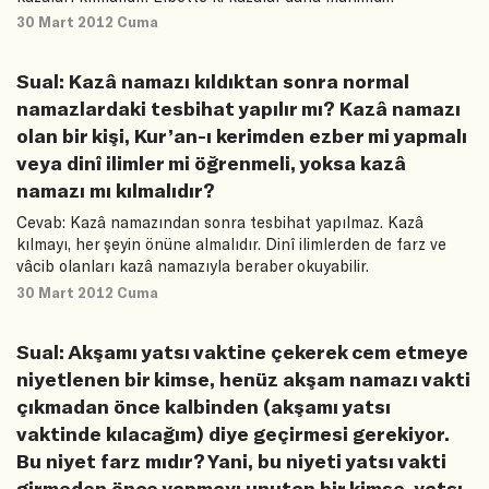
30 Mart 2012 Cuma
Sual: Kazâ namazı kıldıktan sonra normal
namazlardaki tesbihat yapılır mı? Kazâ namazı
olan bir kişi, Kur’an-ı kerimden ezber mi yapmalı
veya dinî ilimler mi öğrenmeli, yoksa kazâ
namazı mı kılmalıdır?
Cevab: Kazâ namazından sonra tesbihat yapılmaz. Kazâ
kılmayı, her şeyin önüne almalıdır. Dinî ilimlerden de farz ve
vâcib olanları kazâ namazıyla beraber okuyabilir.
30 Mart 2012 Cuma
Sual: Akşamı yatsı vaktine çekerek cem etmeye
niyetlenen bir kimse, henüz akşam namazı vakti
çıkmadan önce kalbinden (akşamı yatsı
vaktinde kılacağım) diye geçirmesi gerekiyor.
Bu niyet farz mıdır? Yani, bu niyeti yatsı vakti
girmeden önce yapmayı unutan bir kimse, yatsı