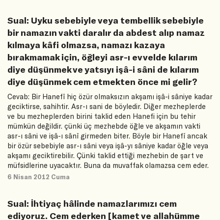
Sual: Uyku sebebiyle veya tembellik sebebiyle
bir namazın vakti daralır da abdest alıp namaz
kılmaya kâfi olmazsa, namazı kazaya
bırakmamak için, öğleyi asr-ı evvelde kılarım
diye düşünmek ve yatsıyı işâ-i sâni de kılarım
diye düşünmek cem etmekten önce mi gelir?
Cevab: Bir Hanefî hiç özür olmaksızın akşamı işâ-i sâniye kadar
geciktirse, sahihtir. Asr-ı sani de böyledir. Diğer mezheplerde
ve bu mezheplerden birini taklid eden Hanefi için bu tehir
mümkün değildir. çünki üç mezhebde öğle ve akşamın vakti
asr-ı sâni ve işâ-ı sânî girmeden biter. Böyle bir Hanefî ancak
bir özür sebebiyle asr-ı sâni veya işâ-yı sâniye kadar öğle veya
akşamı geciktirebilir. Çünki taklid ettiği mezhebin de şart ve
müfsidlerine uyacaktır. Buna da muvaffak olamazsa cem eder.
6 Nisan 2012 Cuma
Sual: İhtiyaç hâlinde namazlarımızı cem
ediyoruz. Cem ederken [kamet ve allahümme