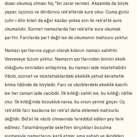
duası okumuş olması hiç "bir zarar vermez. Akşamda da böyle
yapar; üçüncü ve dördüncü rek’atlerde sure okur. Cuma günü
zuhr-i âhir kılan da eğer kazâsı yoksa son iki rek’atte sure
okumalıdır. Sünnet namazlarda her rek’atte sure okumak
şarttır. Farzlarda şart değil ise de okumanın mahzuru yoktur.
Namazı şartlarına uygun olarak kılanın namazı sahihtir.
Vesveseye lüzum yoktur. Namazın şartlarından birinin eksik
olduğunu sonradan anlaşılırsa, bu namazı iade müstehabdır.
Vâcib, sünnet ve müstehablardaki eksiklik yahud kerahetle
kılma hâlinde de böyledir. Farz ve vâciblerdeki eksiklik kasıtlı
ise her zaman iade vacibdir. İlk kıldığı sahih ise, bu kıldığı nâfile
olur. İlk kıldığında bozukluk varsa, bu onun yerine geçer. Üç
rek’atlik farz kazâsına bir rek’at daha eklemek mahzurlu
değildir. Bid’at ile vâcib olmasında tereddüd edilen şey terk
edilmez. Tatarhâniyye’de seleften birçokları bozulma
şüphesiyle namazlarını kazâ etmiş; ama sabah ve ikindiden