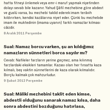
hatta fitneyi önlemek veya emr-i maruf yapmak niyetinden
dolayı sevab bile kazanır. Yahud Şâfiî mezhebine göre abdest
ve guslü varsa, bu mezhebi taklid ederek imam terâvih
kıldırırken, kendisi kazâlarına niyet eder. Çünki bu mezhebde
imam ile muktedinin (imama uyanın) farklı namazlar kılması
câizdir.
8 Aralık 2011 Perşembe
Sual: Namaz borcu varken, şu an kıldığımız
namazların sünnetleri borca sayılır mı?
Cevab: Nafileler farzların yerine geçmez, ama kılınmış
farzlardaki eksikleri tamamlar. Kazası olan her fırsatta kaza
kılmalı, beş vaktin sünnetlerini de kaza olarak kılmalıdır.
Borçlu kalmak çok mahzurludur.
9 Şubat 2012 Perşembe
Sual: Mâlikî mezhebini taklit eden kimse,
abdestli olduğunu sanarak namaz kılsa, daha
sonra abdestini bozduğunu hatırlasa,