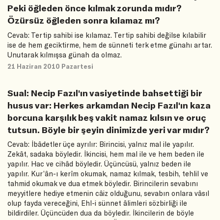
Peki öğleden önce kılmak zorunda mıdır?
Özürsüz öğleden sonra kılamaz mı?
Cevab: Tertip sahibi ise kılamaz. Tertip sahibi değilse kılabilir
ise de hem geciktirme, hem de sünneti terk etme günahı artar.
Unutarak kılmışsa günah da olmaz.
21 Haziran 2010 Pazartesi
Sual: Necip Fazıl'ın vasiyetinde bahsettiği bir
husus var: Herkes arkamdan Necip Fazıl'ın kaza
borcuna karşılık beş vakit namaz kılsın ve oruç
tutsun. Böyle bir şeyin dinimizde yeri var mıdır?
Cevab: İbâdetler üçe ayrılır: Birincisi, yalnız mal ile yapılır.
Zekât, sadaka böyledir. İkincisi, hem mal ile ve hem beden ile
yapılır. Hac ve cihâd böyledir. Üçüncüsü, yalnız beden ile
yapılır. Kur’ân-ı kerîm okumak, namaz kılmak, tesbih, tehlil ve
tahmid okumak ve dua etmek böyledir. Birincilerin sevabını
meyyitlere hediye etmenin câiz olduğunu, sevabın onlara vâsıl
olup fayda vereceğini, Ehl-i sünnet âlimleri sözbirliği ile
bildirdiler. Üçüncüden dua da böyledir. İkincilerin de böyle