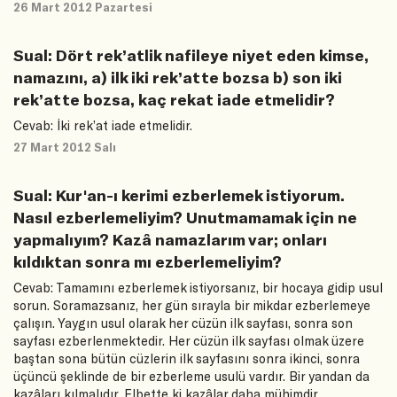
26 Mart 2012 Pazartesi
Sual: Dört rek’atlik nafileye niyet eden kimse,
namazını, a) ilk iki rek’atte bozsa b) son iki
rek’atte bozsa, kaç rekat iade etmelidir?
Cevab: İki rek’at iade etmelidir.
27 Mart 2012 Salı
Sual: Kur'an-ı kerimi ezberlemek istiyorum.
Nasıl ezberlemeliyim? Unutmamamak için ne
yapmalıyım? Kazâ namazlarım var; onları
kıldıktan sonra mı ezberlemeliyim?
Cevab: Tamamını ezberlemek istiyorsanız, bir hocaya gidip usul
sorun. Soramazsanız, her gün sırayla bir mikdar ezberlemeye
çalışın. Yaygın usul olarak her cüzün ilk sayfası, sonra son
sayfası ezberlenmektedir. Her cüzün ilk sayfası olmak üzere
baştan sona bütün cüzlerin ilk sayfasını sonra ikinci, sonra
üçüncü şeklinde de bir ezberleme usulü vardır. Bir yandan da
kazâları kılmalıdır. Elbette ki kazâlar daha mühimdir.