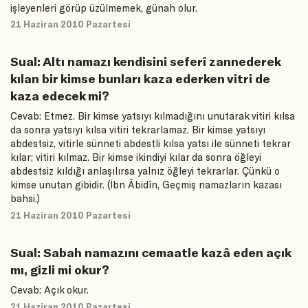
işleyenleri görüp üzülmemek, günah olur.
21 Haziran 2010 Pazartesi
Sual: Altı namazı kendisini seferî zannederek
kılan bir kimse bunları kaza ederken vitri de
kaza edecek mi?
Cevab: Etmez. Bir kimse yatsıyı kılmadığını unutarak vitiri kılsa
da sonra yatsıyı kılsa vitiri tekrarlamaz. Bir kimse yatsıyı
abdestsiz, vitirle sünneti abdestli kılsa yatsı ile sünneti tekrar
kılar; vitiri kılmaz. Bir kimse ikindiyi kılar da sonra öğleyi
abdestsiz kıldığı anlaşılırsa yalnız öğleyi tekrarlar. Çünkü o
kimse unutan gibidir. (İbn Âbidîn, Geçmiş namazların kazası
bahsi.)
21 Haziran 2010 Pazartesi
Sual: Sabah namazını cemaatle kazâ eden açık
mı, gizli mi okur?
Cevab: Açık okur.
21 Haziran 2010 Pazartesi