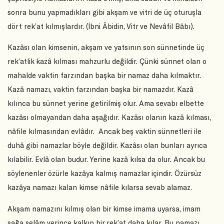
sonra bunu yapmadıkları gibi akşam ve vitri de üç oturuşla
dört rek’at kılmışlardır. (İbni Âbidin, Vitr ve Nevâfil Bâbı).
Kazâsı olan kimsenin, akşam ve yatsının son sünnetinde üç
rek’atlik kazâ kılması mahzurlu değildir. Çünki sünnet olan o
mahalde vaktin farzından başka bir namaz daha kılmaktır.
Kazâ namazı, vaktin farzından başka bir namazdır. Kazâ
kılınca bu sünnet yerine getirilmiş olur. Ama sevabı elbette
kazâsı olmayandan daha aşağıdır. Kazâsı olanın kazâ kılması,
nâfile kılmasından evlâdır. Ancak beş vaktin sünnetleri ile
duhâ gibi namazlar böyle değildir. Kazâsı olan bunları ayrıca
kılabilir. Evlâ olan budur. Yerine kazâ kılsa da olur. Ancak bu
söylenenler özürle kazâya kalmış namazlar içindir. Özürsüz
kazâya namazı kalan kimse nâfile kılarsa sevab alamaz.
Akşam namazını kılmış olan bir kimse imama uyarsa, imam
sağa selâm verince kalkıp bir rek’at daha kılar. Bu namazı