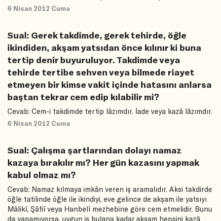
6 Nisan 2012 Cuma
Sual: Gerek takdimde, gerek tehirde, öğle
ikindiden, akşam yatsıdan önce kılınır ki buna
tertip denir buyuruluyor. Takdimde veya
tehirde tertibe sehven veya bilmede riayet
etmeyen bir kimse vakit içinde hatasını anlarsa
baştan tekrar cem edip kılabilir mi?
Cevab: Cem-i takdimde tertip lâzımdır. İade veya kazâ lâzımdır.
6 Nisan 2012 Cuma
Sual: Çalışma şartlarından dolayı namaz
kazaya bırakılır mı? Her gün kazasını yapmak
kabul olmaz mı?
Cevab: Namaz kılmaya imkân veren iş aramalıdır. Aksi takdirde
öğle tatilinde öğle ile ikindiyi, eve gelince de akşam ile yatsıyı
Mâlikî, Şâfiî veya Hanbelî mezhebine göre cem etmelidir. Bunu
da yapamıyorsa, uygun iş bulana kadar akşam hepsini kazâ