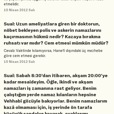
etmelidir.
10 Nisan 2012 Salı
Sual: Uzun ameliyatlara giren bir doktorun,
nöbet bekleyen polis ve askerin namazlarını
kaçırmasının hükmü nedir? Kazaya bırakma
ruhsatı var mıdır? Cem etmesi mümkün müdür?
Cevab: Vaktinde kılamıyorsa, Hanefî dışındaki üç mezhebe
göre cem etmesi gerekir.
10 Nisan 2012 Salı
Sual: Sabah 8:30’dan itibaren, akşam 20:00’ye
kadar mesaideyim. Öğle, ikindi ve akşam
namazları iş zamanına rast geliyor. Benim
çalıştığım yerde namaz kılanların hepsine
Vehhabî gözüyle bakıyorlar. Benim namazlarım
kazâ olmaması için, iş yerinde ön tarafa
küçücük sandalye koyarak, ayaklarımı