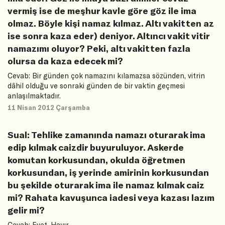
vermiş ise de meşhur kavle göre göz ile ima
olmaz. Böyle kişi namaz kılmaz. Altı vakitten az
ise sonra kaza eder) deniyor. Altıncı vakit vitir
namazımı oluyor? Peki, altı vakitten fazla
olursa da kaza edecek mi?
Cevab: Bir günden çok namazını kılamazsa sözünden, vitrin
dâhil olduğu ve sonraki günden de bir vaktin geçmesi
anlaşılmaktadır.
11 Nisan 2012 Çarşamba
Sual: Tehlike zamanında namazı oturarak ima
edip kılmak caizdir buyuruluyor. Askerde
komutan korkusundan, okulda öğretmen
korkusundan, iş yerinde amirinin korkusundan
bu şekilde oturarak ima ile namaz kılmak caiz
mi? Rahata kavuşunca iadesi veya kazası lazım
gelir mi?
Cevab: Evet. Hayır.