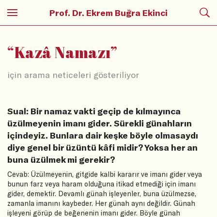
Prof. Dr. Ekrem Buğra Ekinci
“
Kazâ Namazı
”
için arama neticeleri gösteriliyor
Sual: Bir namaz vakti geçip de kılmayınca
üzülmeyenin imanı gider. Sürekli günahların
içindeyiz. Bunlara dair keşke böyle olmasaydı
diye genel bir üzüntü kâfi midir? Yoksa her an
buna üzülmek mi gerekir?
Cevab: Üzülmeyenin, gitgide kalbi kararır ve imanı gider veya
bunun farz veya haram olduğuna itikad etmediği için imanı
gider, demektir. Devamlı günah işleyenler, buna üzülmezse,
zamanla imanını kaybeder. Her günah aynı değildir. Günah
işleyeni görüp de beğenenin imanı gider. Böyle günah