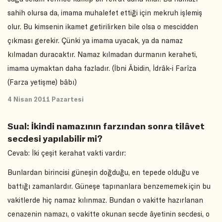
sahih olursa da, imama muhalefet ettiği için mekruh işlemiş
olur. Bu kimsenin ikamet getirilirken bile olsa o mescidden
çıkması gerekir. Çünki ya imama uyacak, ya da namaz
kılmadan duracaktır. Namaz kılmadan durmanın keraheti,
imama uymaktan daha fazladır. (İbni Âbidin, İdrâk-i Farîza
(Farza yetişme) bâbı)
4 Nisan 2011 Pazartesi
Sual: İkindi namazının farzından sonra tilâvet
secdesi yapılabilir mi?
Cevab: İki çeşit kerahat vakti vardır:
Bunlardan birincisi güneşin doğduğu, en tepede olduğu ve
battığı zamanlardır. Güneşe tapınanlara benzememek için bu
vakitlerde hiç namaz kılınmaz. Bundan o vakitte hazırlanan
cenazenin namazı, o vakitte okunan secde âyetinin secdesi, o