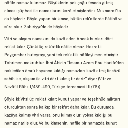
nâfile namaz kılınmaz. Büyüklerin pek çoğu fesada gitmiş
olması şüphesi ile namazlarını kazâ etmişlerdir.» Muzmarat'ta
da böyledir. Böyle yapan bir kimse, bütün rek'atlerde Fâtihâ ve
sûre okur. Zahıriyye'de de böyledir.
Vitri ve akşam namazını da kazâ eder. Ancak bunları dört
rek’at kılar. Çünki üç rek’atlik nâfile olmaz. Hazret-i
Peygamber buteyrayı, yani tek rek’atlik nâfileyi men etmiştir.
Tahrimen mekruhtur. İbni Âbidin “İmam-ı Azam Ebu Hanife’den
nakledilen ömrü boyunca kıldığı namazları kazâ etmiştir sözü
sahih ise, akşam ile vitri dört kılmıştır deriz” diyor (Vitr ve
Nevâfil Bâbı, I/489-490, Türkçe tercemesi III/76)).
Şöyle ki: Vitri üç rek'at kılar; kunut yapar ve teşehhüd miktarı
oturduktan sonra kalkıp bir rek'at daha kılar. Bu durumda,
kazâya kalmış vitri varsa, onu kılmış olur; yoksa kıldığı bu
namaz nafile olur. Ve bu kimsenin, nafile bir namazda kunut