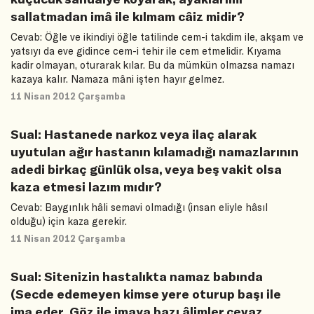
sallatmadan imâ ile kılmam câiz midir?
Cevab: Öğle ve ikindiyi öğle tatilinde cem-i takdim ile, akşam ve
yatsıyı da eve gidince cem-i tehir ile cem etmelidir. Kıyama
kadir olmayan, oturarak kılar. Bu da mümkün olmazsa namazı
kazaya kalır. Namaza mâni işten hayır gelmez.
11 Nisan 2012 Çarşamba
Sual: Hastanede narkoz veya ilaç alarak
uyutulan ağır hastanın kılamadığı namazlarının
adedi birkaç günlük olsa, veya beş vakit olsa
kaza etmesi lazım mıdır?
Cevab: Baygınlık hâli semavi olmadığı (insan eliyle hâsıl
olduğu) için kaza gerekir.
11 Nisan 2012 Çarşamba
Sual: Sitenizin hastalıkta namaz babında
(Secde edemeyen kimse yere oturup başı ile
ima eder. Göz ile imaya bazı âlimler cevaz