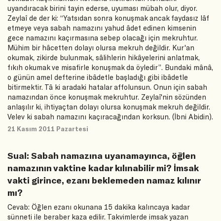
uyandıracak birini tayin ederse, uyuması mübah olur, diyor.
Zeylaî de der ki: “Yatsıdan sonra konuşmak ancak faydasız lâf
etmeye veya sabah namazını yahud âdet edinen kimsenin
gece namazını kaçırmasına sebep olacağı için mekruhtur.
Mühim bir hâcetten dolayı olursa mekruh değildir. Kur'an
okumak, zikirde bulunmak, sâlihlerin hikâyelerini anlatmak,
fıkıh okumak ve misafirle konuşmak da öyledir”. Bundaki mânâ,
o günün amel defterine ibâdetle başladığı gibi ibâdetle
bitirmektir. Tâ ki aradaki hatalar affolunsun. Onun için sabah
namazından önce konuşmak mekruhtur. Zeylaî'nin sözünden
anlaşılır ki, ihtiyaçtan dolayı olursa konuşmak mekruh değildir.
Velev ki sabah namazını kaçıracağından korksun. (İbni Abidin).
21 Kasım 2011 Pazartesi
Sual: Sabah namazına uyanamayınca, öğlen
namazının vaktine kadar kılınabilir mi? İmsak
vakti girince, ezanı beklemeden namaz kılınır
mı?
Cevab: Öğlen ezanı okunana 15 dakika kalıncaya kadar
sünneti ile beraber kaza edilir. Takvimlerde imsak yazan