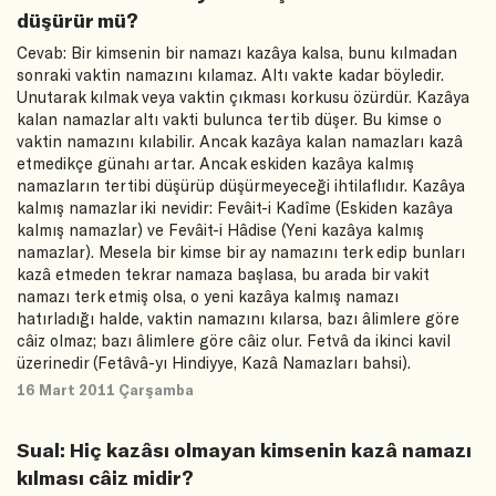
düşürür mü?
Cevab: Bir kimsenin bir namazı kazâya kalsa, bunu kılmadan
sonraki vaktin namazını kılamaz. Altı vakte kadar böyledir.
Unutarak kılmak veya vaktin çıkması korkusu özürdür. Kazâya
kalan namazlar altı vakti bulunca tertib düşer. Bu kimse o
vaktin namazını kılabilir. Ancak kazâya kalan namazları kazâ
etmedikçe günahı artar. Ancak eskiden kazâya kalmış
namazların tertibi düşürüp düşürmeyeceği ihtilaflıdır. Kazâya
kalmış namazlar iki nevidir: Fevâit-i Kadîme (Eskiden kazâya
kalmış namazlar) ve Fevâit-i Hâdise (Yeni kazâya kalmış
namazlar). Mesela bir kimse bir ay namazını terk edip bunları
kazâ etmeden tekrar namaza başlasa, bu arada bir vakit
namazı terk etmiş olsa, o yeni kazâya kalmış namazı
hatırladığı halde, vaktin namazını kılarsa, bazı âlimlere göre
câiz olmaz; bazı âlimlere göre câiz olur. Fetvâ da ikinci kavil
üzerinedir (Fetâvâ-yı Hindiyye, Kazâ Namazları bahsi).
16 Mart 2011 Çarşamba
Sual: Hiç kazâsı olmayan kimsenin kazâ namazı
kılması câiz midir?