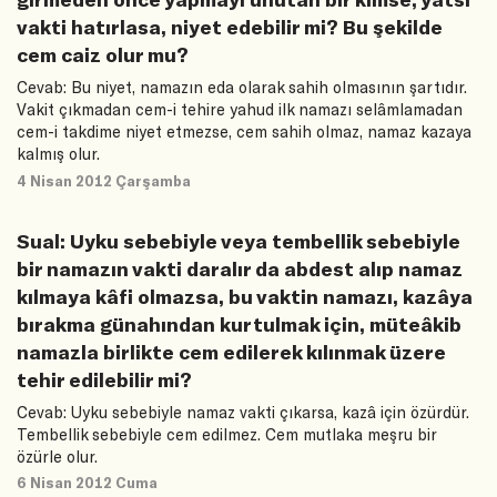
vakti hatırlasa, niyet edebilir mi? Bu şekilde
cem caiz olur mu?
Cevab: Bu niyet, namazın eda olarak sahih olmasının şartıdır.
Vakit çıkmadan cem-i tehire yahud ilk namazı selâmlamadan
cem-i takdime niyet etmezse, cem sahih olmaz, namaz kazaya
kalmış olur.
4 Nisan 2012 Çarşamba
Sual: Uyku sebebiyle veya tembellik sebebiyle
bir namazın vakti daralır da abdest alıp namaz
kılmaya kâfi olmazsa, bu vaktin namazı, kazâya
bırakma günahından kurtulmak için, müteâkib
namazla birlikte cem edilerek kılınmak üzere
tehir edilebilir mi?
Cevab: Uyku sebebiyle namaz vakti çıkarsa, kazâ için özürdür.
Tembellik sebebiyle cem edilmez. Cem mutlaka meşru bir
özürle olur.
6 Nisan 2012 Cuma