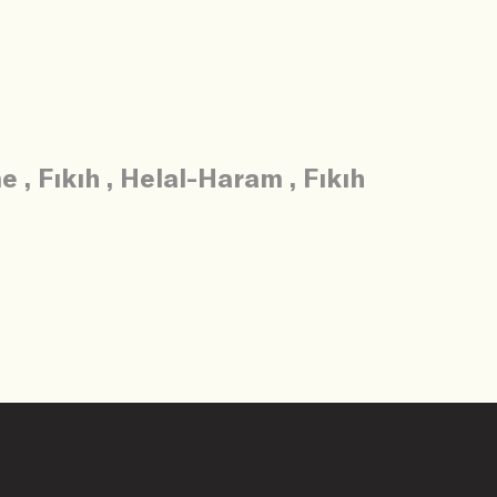
me
,
Fıkıh
,
Helal-Haram
,
Fıkıh