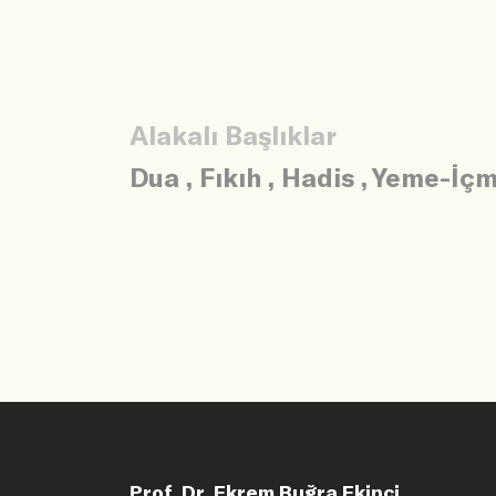
Alakalı Başlıklar
Dua
,
Fıkıh
,
Hadis
,
Yeme-İç
Prof. Dr. Ekrem Buğra Ekinci