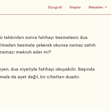
Biyografi
Kitaplar
Makaleler
 tekbirden sonra fatihayı besmelesiz dua
a bilmeden besmele çekerek okunsa namaz sahih
namazı mekruh eder mi?
en, dua niyetiyle fatihayı okuyabilir. Başında
le de ayet değil, bir cihetten duadır.