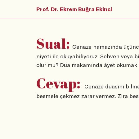
Prof. Dr. Ekrem Buğra Ekinci
Sual:
Cenaze namazında üçüncü
niyeti ile okuyabiliyoruz. Sehven vey
olur mu? Dua makamında âyet okumak 
Cevap:
Cenaze duasını bilmey
besmele çekmez zarar vermez. Zira besme