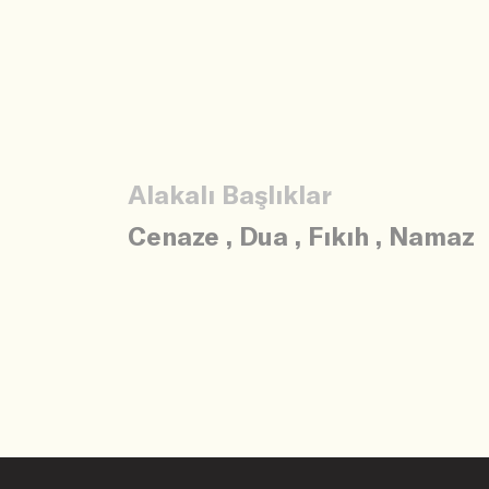
Alakalı Başlıklar
Cenaze
,
Dua
,
Fıkıh
,
Namaz