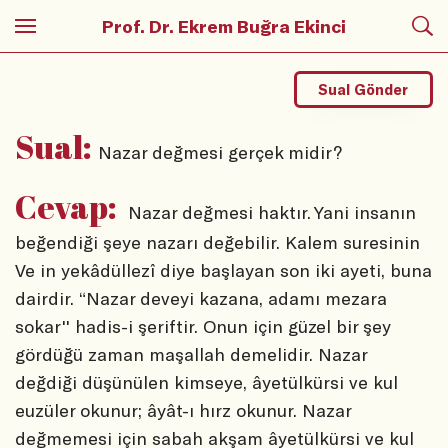
Prof. Dr. Ekrem Buğra Ekinci
Sual Gönder
Sual:
Nazar değmesi gerçek midir?
Cevap:
Nazar değmesi haktır. Yani insanın
beğendiği şeye nazarı değebilir. Kalem suresinin
Ve in yekâdüllezî diye başlayan son iki ayeti, buna
dairdir. “Nazar deveyi kazana, adamı mezara
sokar'' hadis-i şeriftir. Onun için güzel bir şey
gördüğü zaman maşallah demelidir. Nazar
değdiği düşünülen kimseye, âyetülkürsi ve kul
euzüler okunur; âyât-ı hırz okunur. Nazar
değmemesi için sabah akşam âyetülkürsi ve kul