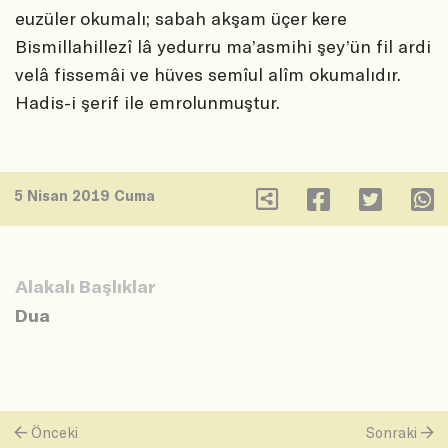
euzüler okumalı; sabah akşam üçer kere
Bismillahillezî lâ yedurru ma’asmihi şey’ün fil ardi
velâ fissemâi ve hüves semîul alîm okumalıdır.
Hadis-i şerif ile emrolunmuştur.
5 Nisan 2019 Cuma
Alakalı Başlıklar
Dua
Önceki
Sonraki