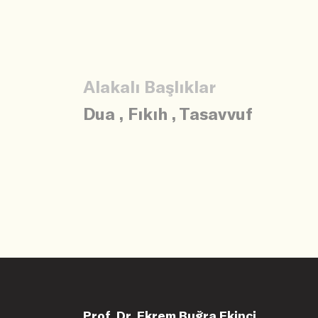
Alakalı Başlıklar
Dua
,
Fıkıh
,
Tasavvuf
Prof. Dr. Ekrem Buğra Ekinci