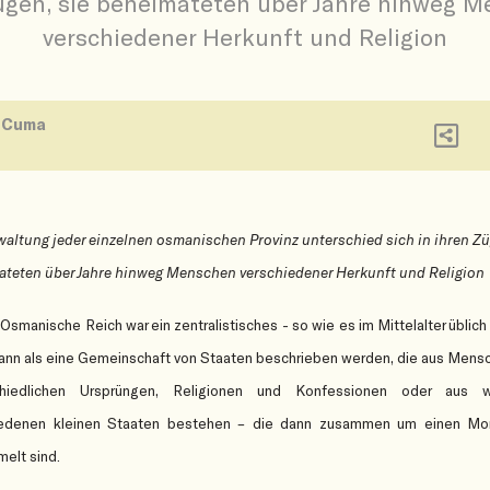
ügen, sie beheimateten über Jahre hinweg 
verschiedener Herkunft und Religion
7 Cuma
waltung jeder einzelnen osmanischen Provinz unterschied sich in ihren Zü
teten über Jahre hinweg Menschen verschiedener Herkunft und Religion
Osmanische Reich war ein zentralistisches - so wie es im Mittelalter üblich 
ann als eine Gemeinschaft von Staaten beschrieben werden, die aus Mens
chiedlichen Ursprüngen, Religionen und Konfessionen oder aus w
iedenen kleinen Staaten bestehen – die dann zusammen um einen Mo
elt sind.