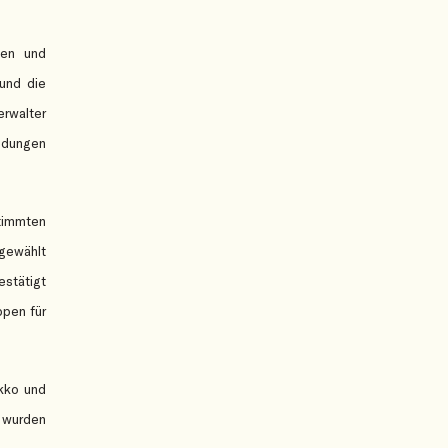
hen und
 und die
erwalter
indungen
timmten
gewählt
estätigt
ppen für
okko und
n wurden