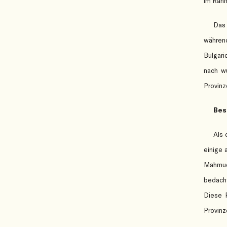
im Rahm
Das 
währen
Bulgari
nach w
Provinz
Bes
Als 
einige 
Mahmud 
bedacht
Diese 
Provinz