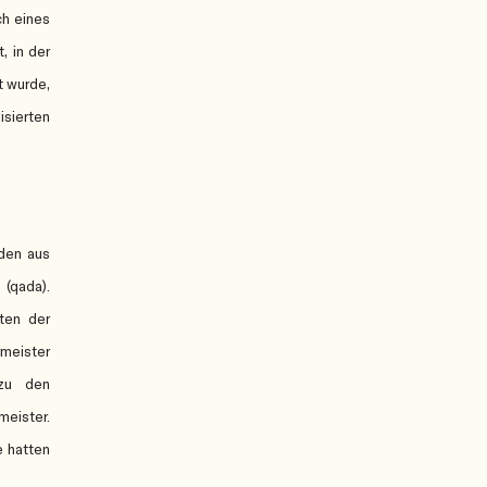
ch eines
, in der
t wurde,
isierten
nden aus
 (qada).
ten der
rmeister
 zu den
meister.
e hatten