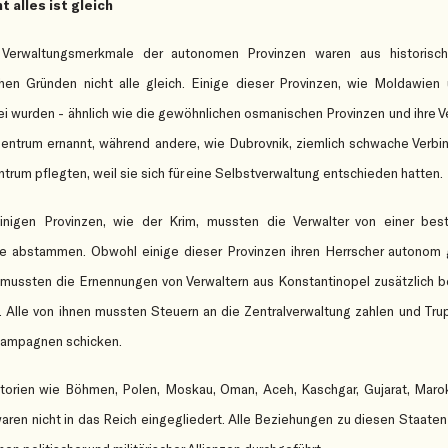
t alles ist gleich
 Verwaltungsmerkmale der autonomen Provinzen waren aus historisc
chen Gründen nicht alle gleich. Einige dieser Provinzen, wie Moldawien
i wurden - ähnlich wie die gewöhnlichen osmanischen Provinzen und ihre V
entrum ernannt, während andere, wie Dubrovnik, ziemlich schwache Verb
trum pflegten, weil sie sich für eine Selbstverwaltung entschieden hatten.
inigen Provinzen, wie der Krim, mussten die Verwalter von einer bes
ie abstammen. Obwohl einige dieser Provinzen ihren Herrscher autonom 
 mussten die Ernennungen von Verwaltern aus Konstantinopel zusätzlich b
 Alle von ihnen mussten Steuern an die Zentralverwaltung zahlen und Tru
kampagnen schicken.
itorien wie Böhmen, Polen, Moskau, Oman, Aceh, Kaschgar, Gujarat, Mar
aren nicht in das Reich eingegliedert. Alle Beziehungen zu diesen Staate