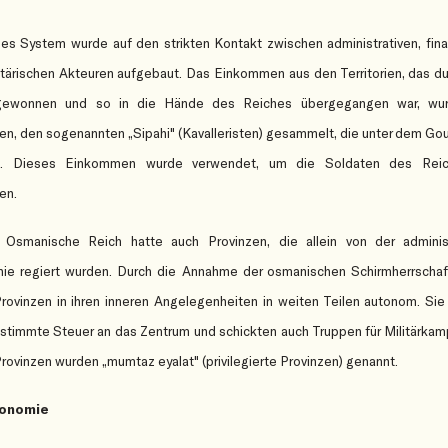
es System wurde auf den strikten Kontakt zwischen administrativen, fina
itärischen Akteuren aufgebaut. Das Einkommen aus den Territorien, das d
gewonnen und so in die Hände des Reiches übergegangen war, wu
ren, den sogenannten „Sipahi" (Kavalleristen) gesammelt, die unter dem Go
n. Dieses Einkommen wurde verwendet, um die Soldaten des Rei
en.
Osmanische Reich hatte auch Provinzen, die allein von der administ
hie regiert wurden. Durch die Annahme der osmanischen Schirmherrscha
rovinzen in ihren inneren Angelegenheiten in weiten Teilen autonom. Sie
stimmte Steuer an das Zentrum und schickten auch Truppen für Militärka
rovinzen wurden „mumtaz eyalat" (privilegierte Provinzen) genannt.
onomie