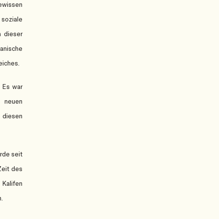
ewissen
 soziale
 dieser
manische
eiches.
. Es war
e neuen
 diesen
rde seit
Zeit des
 Kalifen
.