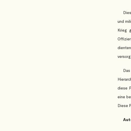
Dies
und mil
Krieg 
Offizie
diente
versorg
Das 
Hierarc
diese P
eine be
Diese P
Aut