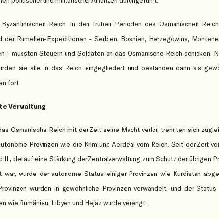
en politischer und militärischer Allianzen durchgeführt.
Byzantinischen Reich, in den frühen Perioden des Osmanischen Reich
d der Rumelien-Expeditionen - Serbien, Bosnien, Herzegowina, Montene
en - mussten Steuern und Soldaten an das Osmanische Reich schicken. 
urden sie alle in das Reich eingegliedert und bestanden dann als gewö
en fort.
te Verwaltung
das Osmanische Reich mit der Zeit seine Macht verlor, trennten sich zugle
autonome Provinzen wie die Krim und Aerdeal vom Reich. Seit der Zeit vo
II., der auf eine Stärkung der Zentralverwaltung zum Schutz der übrigen P
 war, wurde der autonome Status einiger Provinzen wie Kurdistan abge
Provinzen wurden in gewöhnliche Provinzen verwandelt, und der Status 
en wie Rumänien, Libyen und Hejaz wurde verengt.