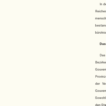
In d
Reiches
menschl
bestand
bürokra
Das
Das 
Bezirke
Gouver
Provinz
der Ve
Gouvern
Sowohl 
den Sta