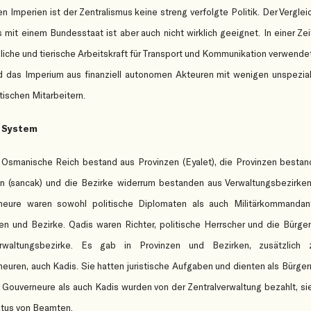
en Imperien ist der Zentralismus keine streng verfolgte Politik. Der Verglei
 mit einem Bundesstaat ist aber auch nicht wirklich geeignet. In einer Zeit
iche und tierische Arbeitskraft für Transport und Kommunikation verwende
 das Imperium aus finanziell autonomen Akteuren mit wenigen unspezial
tischen Mitarbeitern.
 System
Osmanische Reich bestand aus Provinzen (Eyalet), die Provinzen besta
n (sancak) und die Bezirke widerrum bestanden aus Verwaltungsbezirken
neure waren sowohl politische Diplomaten als auch Militärkommandan
en und Bezirke. Qadis waren Richter, politische Herrscher und die Bürge
rwaltungsbezirke. Es gab in Provinzen und Bezirken, zusätzlich
euren, auch Kadis. Sie hatten juristische Aufgaben und dienten als Bürger
Gouverneure als auch Kadis wurden von der Zentralverwaltung bezahlt, si
tus von Beamten.