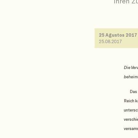
ihren Z
25 Ağustos 201
25.08.2017
Die Ver
beheima
Das 
Reich k
unters
versch
versamm