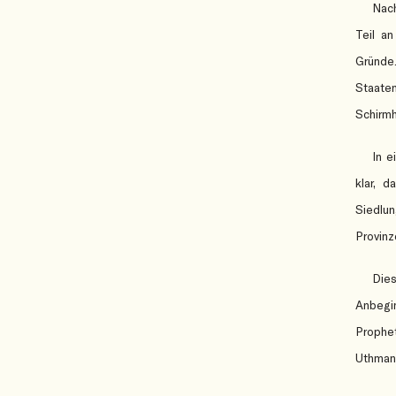
Nach
Teil an
Gründe
Staaten
Schirmh
In e
klar, 
Siedlu
Provinz
Dies
Anbegin
Prophet
Uthman;