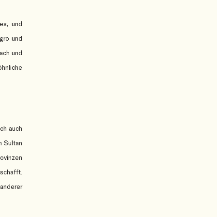
es; und
gro und
Nach und
hnliche
ich auch
n Sultan
rovinzen
schafft.
anderer