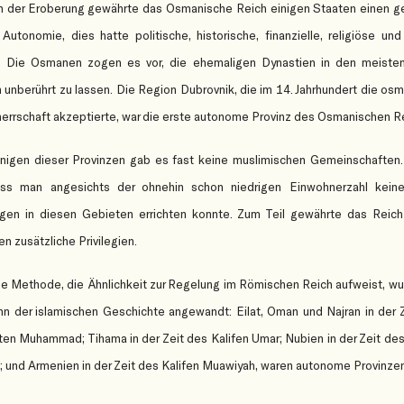
 der Eroberung gewährte das Osmanische Reich einigen Staaten einen g
 Autonomie, dies hatte politische, historische, finanzielle, religiöse und
. Die Osmanen zogen es vor, die ehemaligen Dynastien in den meisten
 unberührt zu lassen. Die Region Dubrovnik, die im 14. Jahrhundert die os
errschaft akzeptierte, war die erste autonome Provinz des Osmanischen R
inigen dieser Provinzen gab es fast keine muslimischen Gemeinschaften
dass man angesichts der ohnehin schon niedrigen Einwohnerzahl kein
ngen in diesen Gebieten errichten konnte. Zum Teil gewährte das Reich
en zusätzliche Privilegien.
e Methode, die Ähnlichkeit zur Regelung im Römischen Reich aufweist, wu
n der islamischen Geschichte angewandt: Eilat, Oman und Najran in der 
en Muhammad; Tihama in der Zeit des Kalifen Umar; Nubien in der Zeit des
 und Armenien in der Zeit des Kalifen Muawiyah, waren autonome Provinzen