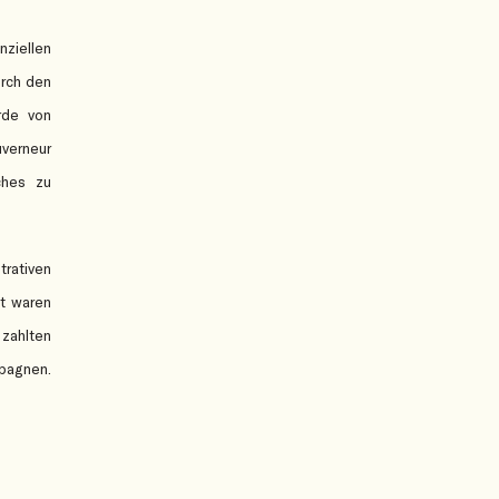
nziellen
urch den
rde von
uverneur
ches zu
rativen
ft waren
 zahlten
mpagnen.