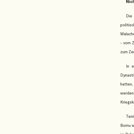
Nich
Die
politis
Walache
- vom Z
zum Zen
In e
Dynast
hatten,
werden.
Kriegs
Terr
Bornu w