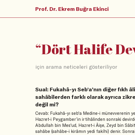
Prof. Dr. Ekrem Buğra Ekinci
“
Dört Halife De
için arama neticeleri gösteriliyor
Sual: Fukahâ-yı Seb'a’nın diğer fıkh â
sahâbîlerden farklı olarak ayrıca zik
değil mi?
Cevab: Fukahâ-yı seb'a Medine-i münevverenin yedi
Hazret-i Peygamber’in irtihâlinden sonraki devirde
Abdullah bin Mes'ud, Hazret-i Âişe, Zeyd bin Sâbi
sahâbe (sahâbe-i kirâmın yedi fakîhi) denir. Sonrak