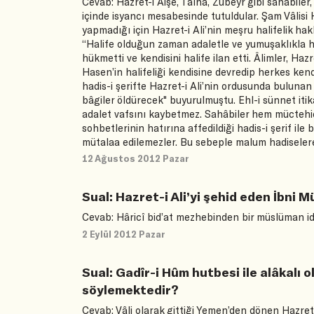
Cevab: Hazret-i Aişe, Talha, Zübeyr gibi sahâbiler
içinde isyancı mesabesinde tutuldular. Şam Vâlisi 
yapmadığı için Hazret-i Ali’nin meşru halifelik ha
“Halife olduğun zaman adaletle ve yumuşaklıkla 
hükmetti ve kendisini halife ilan etti. Âlimler, Ha
Hasen’in halifeliği kendisine devredip herkes kend
hadis-i şerifte Hazret-i Ali’nin ordusunda bulunan
bâgiler öldürecek" buyurulmuştu. Ehl-i sünnet iti
adalet vafsını kaybetmez. Sahâbiler hem müctehidd
sohbetlerinin hatırına affedildiği hadis-i şerif ile 
mütalaa edilemezler. Bu sebeple malum hadiselere i
12 Ağustos 2012 Pazar
Sual: Hazret-i Ali’yi şehid eden İbni
Cevab: Hâricî bid’at mezhebinden bir müslüman id
2 Eylül 2012 Pazar
Sual: Gadîr-i Hûm hutbesi ile alâkalı 
söylemektedir?
Cevab: Vâli olarak gittiği Yemen’den dönen Hazret