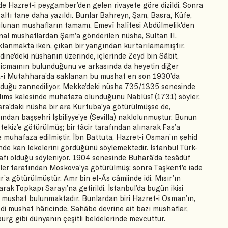
 de Hazret-i peygamber’den gelen rivayete göre dizildi. Sonra
 altı tane daha yazıldı. Bunlar Bahreyn, Şam, Basra, Kûfe,
lunan mushafların tamamı, Emevî halîfesi Abdülmelik'den
jinal mushaflardan Şam’a gönderilen nüsha, Sultan II.
anmakta iken, çıkan bir yangından kurtarılamamıştır.
ine’deki nüshanın üzerinde, içlerinde Zeyd bin Sâbit,
n icmaının bulunduğunu ve arkasında da heyetin diğer
Ravza-i Mutahhara’da saklanan bu mushaf en son 1930’da
lduğu zannediliyor. Mekke’deki nüsha 735/1335 senesinde
Hıms kalesinde muhafaza olunduğunu Nablüsî (1731) söyler.
sra’daki nüsha bir ara Kurtuba’ya götürülmüşse de,
ndan başşehri İşbiliyye’ye (Sevilla) naklolunmuştur. Bunun
ekiz’e götürülmüş; bir tâcir tarafından alınarak Fas’a
 muhafaza edilmiştir. İbn Battuta, Hazret-i Osman’ın şehid
de kan lekelerini gördüğünü söylemektedir. İstanbul Türk-
afı olduğu söyleniyor. 1904 senesinde Buharâ’da tesâdüf
ler tarafından Moskova’ya götürülmüş; sonra Taşkent’e iade
ır’a götürülmüştür. Amr bin el-Âs câmiinde idi. Mısır’ın
ak Topkapı Sarayı’na getirildi. İstanbul’da bugün ikisi
 mushaf bulunmaktadır. Bunlardan biri Hazret-i Osman’ın,
an yedi mushaf hâricinde, Sahâbe devrine ait bazı mushaflar,
urg gibi dünyanın çeşitli beldelerinde mevcuttur.