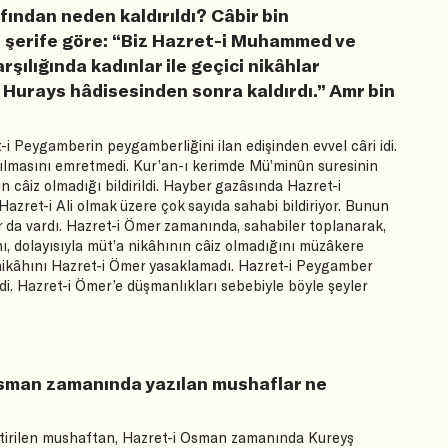
fından neden kaldırıldı? Câbir bin
-i şerife göre: “Biz Hazret-i Muhammed ve
ılığında kadınlar ile geçici nikâhlar
 Hurays hâdisesinden sonra kaldırdı.” Amr bin
-i Peygamberin peygamberliğini ilan edişinden evvel câri idi.
ılmasını emretmedi. Kur’an-ı kerimde Mü’minûn suresinin
n câiz olmadığı bildirildi. Hayber gazâsında Hazret-i
zret-i Ali olmak üzere çok sayıda sahabi bildiriyor. Bunun
ar da vardı. Hazret-i Ömer zamanında, sahabiler toplanarak,
, dolayısıyla müt’a nikâhının câiz olmadığını müzâkere
a nikâhını Hazret-i Ömer yasaklamadı. Hazret-i Peygamber
i. Hazret-i Ömer’e düşmanlıkları sebebiyle böyle şeyler
Osman zamanında yazılan mushaflar ne
tirilen mushaftan, Hazret-i Osman zamanında Kureyş