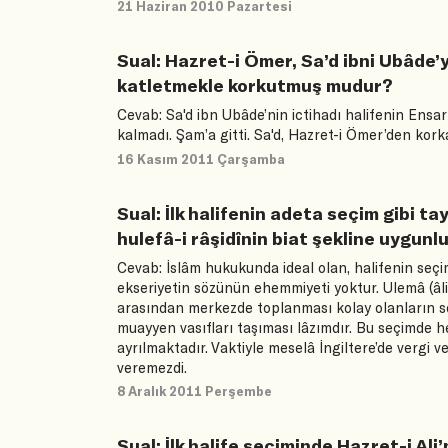
21 Haziran 2010 Pazartesi
Sual: Hazret-i Ömer, Sa’d ibni Ubâde’y
katletmekle korkutmuş mudur?
Cevab: Sa'd ibn Ubâde’nin ictihadı halifenin Ensar
kalmadı. Şam’a gitti. Sa'd, Hazret-i Ömer’den korka
16 Kasım 2011 Çarşamba
Sual: İlk halifenin adeta seçim gibi 
hulefâ-i râşidînin biat şekline uygunlu
Cevab: İslâm hukukunda ideal olan, halifenin seçi
ekseriyetin sözünün ehemmiyeti yoktur. Ulemâ (âli
arasından merkezde toplanması kolay olanların seçim
muayyen vasıfları taşıması lâzımdır. Bu seçimde
ayrılmaktadır. Vaktiyle meselâ İngiltere’de vergi 
veremezdi.
8 Aralık 2011 Perşembe
Sual: İlk halife seçiminde Hazret-i Ali