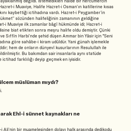
, ayaklanmış değildi. İstemedikleri halde bir hercümercin
Hazret-i Muaviye, Halife Hazret-i Osman’ın katillerine kısas
kkını kaybettiği ictihadına vardı. Hazret-i Peygamber’in
hükmet” sözünden halifeliğinin zamanının geldiğine
zret-i Muaviye ilk zamanlar bâgî hükmünde idi; Hazret-i
isine biat etikten sonra meşru halife oldu demiştir. Çünki
 ve Sıffîn Harbi’nde şehid düşen Ammar bin Yâsir için "Seni
kadına göre sahâbe-i kiram udûldür. Yani günah işlemekle
ir; hem de onların dünyevî kusurlarının Resulullah ile
bildirilmiştir. Bu bakımdan sair insanlarla aynı statüde
ctihad farklılığı deyip geçmek en iyisidir.
 Mülcem müslüman mıydı?
i.
olarak Ehl-i sünnet kaynakları ne
-i Ali’nin bir muamelesinden dolayı halk arasında dedikodu