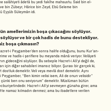
salâhiyeti âdetâ bu yedi fakîhe mahsustu. Said bin el-
e bin Zübeyr, Hârice bin Zeyd, Ebû Seleme bin
û Eyyûb Süleymân idi.
ün amellerimizin boşa çıkacağını söylüyor.
 söylüyor ve bir çok hadîs de bunu destekliyor.
imiz boşa çıkmasın?
n Hazret-i Peygamber’den sonra halife olduğunu, bunu Kur’an-
kerime ve hadîs-i şeriflere bu meyanda mânâ veriyor. Velâyeti
n gideceğini söylüyor. Bu sebeple Hazret-i Ali’yi değil de,
 için diğer sahabileri imansız biliyor. Şurası bir gerçek ki,
t dostluk demektir. Veli veya mevlâ dost demektir. Aynı
Peygamber, “Ben kimin velisi isem, Ali de onun velisidir”
ir; çünki ben onu seviyorum” demektir. Müslüman bütün
mecburiyetindedir. Hazret-i Ali’yi sevmeyen günaha girer, ama
ette namaz kılmadın denmez; ama bu ibadetlere verilen