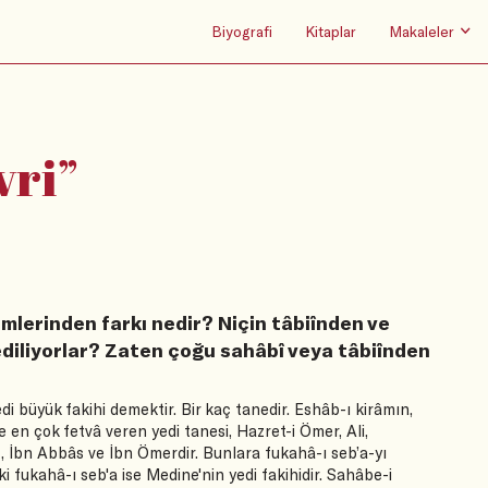
Biyografi
Kitaplar
Makaleler
vri
”
limlerinden farkı nedir? Niçin tâbiînden ve
rediliyorlar? Zaten çoğu sahâbî veya tâbiînden
 büyük fakihi demektir. Bir kaç tanedir. Eshâb-ı kirâmın,
 en çok fetvâ veren yedi tanesi, Hazret-i Ömer, Ali,
t, İbn Abbâs ve İbn Ömerdir. Bunlara fukahâ-ı seb’a-yı
i fukahâ-ı seb'a ise Medine'nin yedi fakihidir. Sahâbe-i