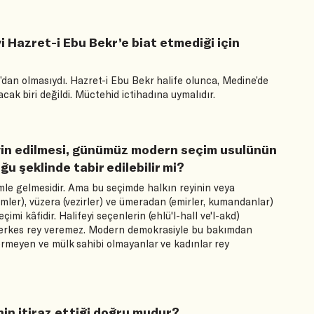
i Hazret-i Ebu Bekr’e biat etmediği için
’dan olmasıydı. Hazret-i Ebu Bekr halife olunca, Medine’de
cak biri değildi. Müctehid ictihadına uymalıdır.
tayin edilmesi, günümüz modern seçim usulünün
ğu şeklinde tabir edilebilir mi?
mle gelmesidir. Ama bu seçimde halkın reyinin veya
mler), vüzera (vezirler) ve ümeradan (emirler, kumandanlar)
i kâfidir. Halifeyi seçenlerin (ehlü'l-hall ve'l-akd)
 herkes rey veremez. Modern demokrasiyle bu bakımdan
vermeyen ve mülk sahibi olmayanlar ve kadınlar rey
’nin itiraz ettiği doğru mudur?