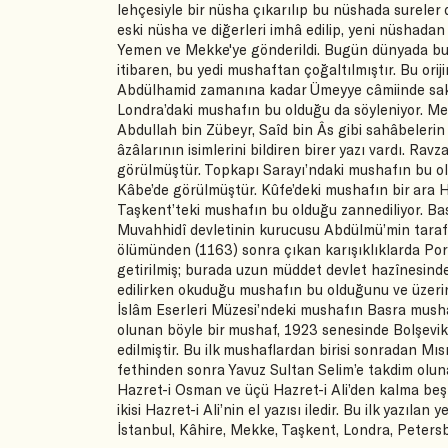
lehçesiyle bir nüsha çıkarılıp bu nüshada sureler
eski nüsha ve diğerleri imhâ edilip, yeni nüshadan
Yemen ve Mekke'ye gönderildi. Bugün dünyada bu
itibaren, bu yedi mushaftan çoğaltılmıştır. Bu ori
Abdülhamid zamanına kadar Ümeyye câmiinde sakl
Londra’daki mushafın bu olduğu da söyleniyor. Med
Abdullah bin Zübeyr, Saîd bin Âs gibi sahâbeleri
âzâlarının isimlerini bildiren birer yazı vardı. 
görülmüştür. Topkapı Sarayı’ndaki mushafın bu o
Kâbe’de görülmüştür. Kûfe’deki mushafın bir ara 
Taşkent’teki mushafın bu olduğu zannediliyor. Ba
Muvahhidî devletinin kurucusu Abdülmü’min tarafı
ölümünden (1163) sonra çıkan karışıklıklarda Port
getirilmiş; burada uzun müddet devlet hazînesinde
edilirken okuduğu mushafın bu olduğunu ve üzerin
İslâm Eserleri Müzesi’ndeki mushafın Basra mush
olunan böyle bir mushaf, 1923 senesinde Bolşevik
edilmiştir. Bu ilk mushaflardan birisi sonradan Mıs
fethinden sonra Yavuz Sultan Selim’e takdim olunar
Hazret-i Osman ve üçü Hazret-i Ali’den kalma beş
ikisi Hazret-i Ali’nin el yazısı iledir. Bu ilk yazıl
İstanbul, Kâhire, Mekke, Taşkent, Londra, Petersb