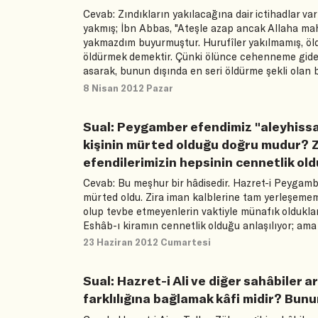
Cevab: Zındıkların yakılacağına dair ictihadlar var 
yakmış; İbn Abbas, "Ateşle azap ancak Allaha mahsu
yakmazdım buyurmuştur. Hurufîler yakılmamış, öld
öldürmek demektir. Çünki ölünce cehenneme gidece
asarak, bunun dışında en seri öldürme şekli olan 
8 Nisan 2012 Pazar
Sual: Peygamber efendimiz "aleyhissa
kişinin mürted olduğu doğru mudur? Z
efendilerimizin hepsinin cennetlik oldu
Cevab: Bu meşhur bir hâdisedir. Hazret-i Peygambe
mürted oldu. Zira iman kalblerine tam yerleşemem
olup tevbe etmeyenlerin vaktiyle münafık oldukları 
Eshâb-ı kiramın cennetlik olduğu anlaşılıyor; ama
23 Haziran 2012 Cumartesi
Sual: Hazret-i Ali ve diğer sahâbiler 
farklılığına bağlamak kâfi midir? Bun