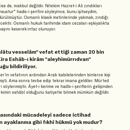
ise de, makbul değildir. Nitekim Hazret-i Ali zındıkları
stur" hadis-i şerifini söyleyince, bunu işitseydim,
ürülmüştür. Osmanlı klasik metinlerinde yakmak, zındığı
ktir. Osmanlı hukuk tarihinde idam cezaları eşkiyalıkta
başını keserek infaz olunuyor.
lâtu vesselâm" vefat ettiği zaman 20 bin
ira Eshâb-ı kirâm "aleyhimürrıdvan"
ğu bildiriliyor.
r’in vefatının ardından Arab kabilelerinden binlerce kişi
işti. Ama sonra tevbe edip tekrar imana geldiler. Mürted
söylenmiştir. Âyet-i kerime ve hadîs-i şeriflerin gelişinden
 kimin sahâbî olduğunu katiyetle bilmek mümkün değildir.
arasındaki mücadeleyi sadece ictihad
un ayaklanma gibi fıkhî hükmü yok mudur?