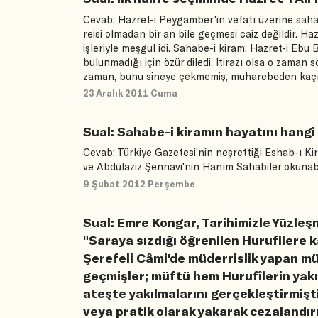
Cevab: Hazret-i Peygamber'in vefatı üzerine sahab
reisi olmadan bir an bile geçmesi caiz değildir. Haz
işleriyle meşgul idi. Sahabe-i kiram, Hazret-i Ebu Be
bulunmadığı için özür diledi. İtirazı olsa o zaman s
zaman, bunu sineye çekmemiş, muharebeden kaçı
23 Aralık 2011 Cuma
Sual: Sahabe-i kiramın hayatını hangi
Cevab: Türkiye Gazetesi’nin neşrettiği Eshab-ı 
ve Abdülaziz Şennavi'nin Hanım Sahabiler okunabil
9 Şubat 2012 Perşembe
Sual: Emre Kongar, Tarihimizle Yüzleşm
"Saraya sızdığı öğrenilen Hurufilere
Şerefeli Câmi'de müderrislik yapan m
geçmişler; müftü hem Hurufîlerin yakıl
ateşte yakılmalarını gerçekleştirmişt
veya pratik olarak yakarak cezaland