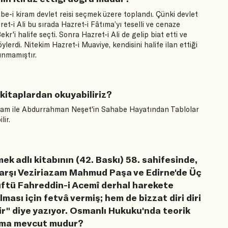
e-i kiram devlet reisi seçmek üzere toplandı. Çünki devlet
ret-i Ali bu sırada Hazret-i Fâtıma’yı teselli ve cenaze
kr'i halife seçti. Sonra Hazret-i Ali de gelip biat etti ve
öylerdi. Nitekim Hazret-i Muaviye, kendisini halife ilan ettiği
nmamıştır.
 kitaplardan okuyabiliriz?
Kiram ile Abdurrahman Neşet'in Sahabe Hayatından Tablolar
ir.
ek adlı kitabının (42. Baskı) 58. sahifesinde,
 karşı Veziriazam Mahmud Paşa ve Edirne'de Üç
üftü Fahreddin-i Acemî derhal harekete
ması için fetvâ vermiş; hem de bizzat diri diri
ir" diye yazıyor. Osmanlı Hukuku'nda teorik
ırma mevcut mudur?