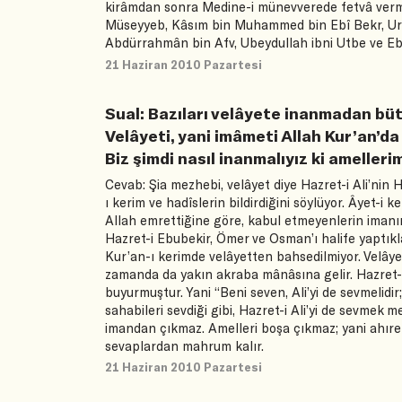
kirâmdan sonra Medine-i münevverede fetvâ verme 
Müseyyeb, Kâsım bin Muhammed bin Ebî Bekr, Urv
Abdürrahmân bin Afv, Ubeydullah ibni Utbe ve Eb
21 Haziran 2010 Pazartesi
Sual: Bazıları velâyete inanmadan büt
Velâyeti, yani imâmeti Allah Kur’an’da
Biz şimdi nasıl inanmalıyız ki ameller
Cevab: Şia mezhebi, velâyet diye Hazret-i Ali’ni
ı kerim ve hadîslerin bildirdiğini söylüyor. Âyet-i 
Allah emrettiğine göre, kabul etmeyenlerin imanını
Hazret-i Ebubekir, Ömer ve Osman’ı halife yaptıkları
Kur’an-ı kerimde velâyetten bahsedilmiyor. Velâye
zamanda da yakın akraba mânâsına gelir. Hazret-i 
buyurmuştur. Yani “Beni seven, Ali’yi de sevmelid
sahabileri sevdiği gibi, Hazret-i Ali’yi de sevmek 
imandan çıkmaz. Amelleri boşa çıkmaz; yani ahır
sevaplardan mahrum kalır.
21 Haziran 2010 Pazartesi