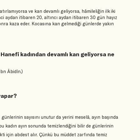
tırlamıyorsa ve kan devamlı geliyorsa, hâmileliğin ilk iki
ci aydan itibaren 20, altıncı aydan itibaren 30 gün hayız
onra kaza eder. Kocasına kan gelmediği günlerde yakın
n Hanefî kadından devamlı kan geliyorsa ne
İbn Âbidîn.)
yapar?
günlerinin sayısını unutur da yerini meselâ, ayın başında
 kadın ayın sonunda temizlendiğini bilir de günlerinin
kti için abdest alır. Çünkü bu müddet zarfında temiz