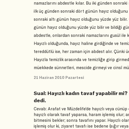
namazlarını abdestle kılar. Bu iki günden sonraki 
ilk üç günden sonraki dört günün hayız olduğunu yü
sonraki altı günün hayız olduğunu yüzde yüz bilir
günün hayız olduğunu yüzde yüz bilir ve bildiği g
abdestle, onlardan sonraki namazlarını gusül ile kı
Hayızlı olduğunda, hayız haline girdiğinde ve tem
tereddütlü ise, her zaman için abdest alır. Çünki 
Hayızla temizlik arasında ve temizliğe girip girme
müekkede sünnetleri, mescide girmeyi ve cinsî mü
21 Haziran 2010 Pazartesi
Sual: Hayızlı kadın tavaf yapabilir mi?
dedi.
Cevab: Arafat ve Müzdelife’de hayızlı veya cünüp
hayızlı olarak tavaf yaparsa, haram işlemiş olur; 
bitmesini bekler; sonra tavafını yapar. Hayızlı ol
işlemiş olur ki, ziyaret tavafı ise bedene (sığır ve