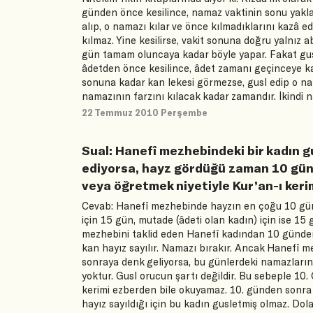
günden önce kesilince, namaz vaktinin sonu yakl
alıp, o namazı kılar ve önce kılmadıklarını kazâ e
kılmaz. Yine kesilirse, vakit sonuna doğru yalnız a
gün tamam oluncaya kadar böyle yapar. Fakat gusl 
âdetden önce kesilince, âdet zamanı geçinceye kad
sonuna kadar kan lekesi görmezse, gusl edip o nam
namazının farzını kılacak kadar zamandır. İkindi n
22 Temmuz 2010 Perşembe
Sual: Hanefî mezhebindeki bir kadın g
ediyorsa, hayz gördüğü zaman 10 gün
veya öğretmek niyetiyle Kur’an-ı keri
Cevab: Hanefî mezhebinde hayzın en çoğu 10 günd
için 15 gün, mutade (âdeti olan kadın) için ise 15
mezhebini taklid eden Hanefî kadından 10 günden
kan hayız sayılır. Namazı bırakır. Ancak Hanefî 
sonraya denk geliyorsa, bu günlerdeki namazlarını 
yoktur. Gusl orucun şartı değildir. Bu sebeple 10
kerimi ezberden bile okuyamaz. 10. günden sonra 
hayız sayıldığı için bu kadın gusletmiş olmaz. Do