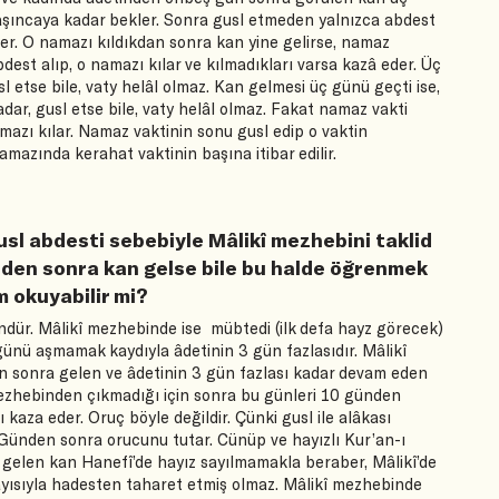
aşıncaya kadar bekler. Sonra gusl etmeden yalnızca abdest
der. O namazı kıldıkdan sonra kan yine gelirse, namaz
bdest alıp, o namazı kılar ve kılmadıkları varsa kazâ eder. Üç
etse bile, vaty helâl olmaz. Kan gelmesi üç günü geçti ise,
ar, gusl etse bile, vaty helâl olmaz. Fakat namaz vakti
azı kılar. Namaz vaktinin sonu gusl edip o vaktin
amazında kerahat vaktinin başına itibar edilir.
usl abdesti sebebiyle Mâlikî mezhebini taklid
den sonra kan gelse bile bu halde öğrenmek
m okuyabilir mi?
ür. Mâlikî mezhebinde ise mübtedi (ilk defa hayz görecek)
 günü aşmamak kaydıyla âdetinin 3 gün fazlasıdır. Mâlikî
 sonra gelen ve âdetinin 3 gün fazlası kadar devam eden
mezhebinden çıkmadığı için sonra bu günleri 10 günden
kaza eder. Oruç böyle değildir. Çünki gusl ile alâkası
. Günden sonra orucunu tutar. Cünüp ve hayızlı Kur’an-ı
gelen kan Hanefî’de hayız sayılmamakla beraber, Mâlikî’de
layısıyla hadesten taharet etmiş olmaz. Mâlikî mezhebinde