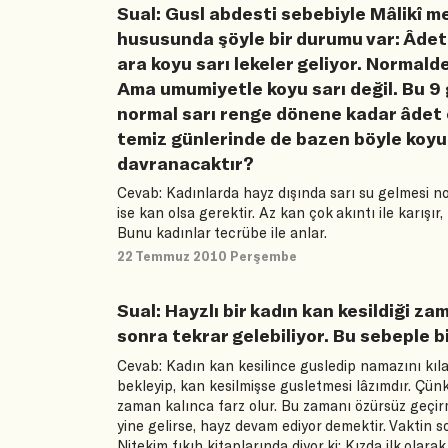
Sual: Gusl abdesti sebebiyle Mâlikî me
hususunda şöyle bir durumu var: Âdet
ara koyu sarı lekeler geliyor. Normalde
Ama umumiyetle koyu sarı değil. Bu 9 
normal sarı renge dönene kadar âdet 
temiz günlerinde de bazen böyle koyu s
davranacaktır?
Cevab: Kadınlarda hayz dışında sarı su gelmesi no
ise kan olsa gerektir. Az kan çok akıntı ile karışı
Bunu kadınlar tecrübe ile anlar.
22 Temmuz 2010 Perşembe
Sual: Hayzlı bir kadın kan kesildiği z
sonra tekrar gelebiliyor. Bu sebeple
Cevab: Kadın kan kesilince gusledip namazını kıl
bekleyip, kan kesilmişse gusletmesi lâzımdır. Çü
zaman kalınca farz olur. Bu zamanı özürsüz geçirm
yine gelirse, hayz devam ediyor demektir. Vaktin s
Nitekim fıkıh kitaplarında diyor ki: Kızda ilk ol