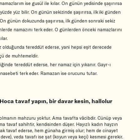
namazlarım ise gusül ile kılar. On günün yedisinde şaşırırsa
zde yüz bilir. On günün sekizinde şaşırırsa, ilk iki günden
. On günün dokuzunda şaşırırsa, ilk günden sonraki sekiz
ünlerde namazını terk eder. O günlerden önceki namazlarını
lar.
iz olduğunda tereddüt ederse, yani hepsi eşit derecede
üçü de muhtemeldir.
diğinde tereddüt ederse, her namaz için yıkanır. Gayr-ı
nasebeti terk eder. Ramazan ise orucunu tutar.
 Hoca tavaf yapın, bir davar kesin, hallolur
 olmanın mahzuru yoktur. Ama tavafta vâcibdir. Cünüp veya
ama tavaf sahihtir, kendisinden düşer. Hayızlı kadın hayzın
arak tavaf ederse, hem günaha girmiş olur; hem de cinayet
ya deve), veda tavafı ise şat (koyun veya keçi) kesmesi gerekir.