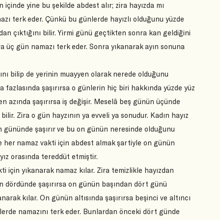
içinde yine bu şekilde abdest alır; zira hayızda mı
mazı terk eder. Çünkü bu günlerde hayızlı olduğunu yüzde
dan çıktığını bilir. Yirmi günü geçtikten sonra kan geldiğini
ra üç gün namazı terk eder. Sonra yıkanarak ayın sonuna
ını bilip de yerinin muayyen olarak nerede olduğunu
a fazlasında şaşırırsa o günlerin hiç biri hakkında yüzde yüz
en azında şaşırırsa iş değişir. Meselâ beş günün üçünde
ilir. Zira o gün hayzının ya evveli ya sonudur. Kadın hayız
 on gününde şaşırır ve bu on günün neresinde olduğunu
re her namaz vakti için abdest almak şartiyle on günün
ız orasında tereddüt etmiştir.
 için yıkanarak namaz kılar. Zira temizlikle hayızdan
ün dördünde şaşırırsa on günün başından dört günü
narak kılar. On günün altısında şaşırırsa beşinci ve altıncı
ünlerde namazını terk eder. Bunlardan önceki dört günde