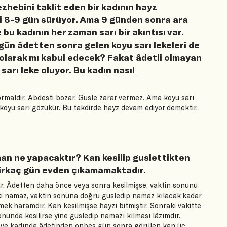
zhebini taklit eden bir kadının hayz
i 8-9 gün sürüyor. Ama 9 günden sonra ara
 bu kadının her zaman sarı bir akıntısı var.
gün âdetten sonra gelen koyu sarı lekeleri de
olarak mı kabul edecek? Fakat âdetli olmayan
arı leke oluyor. Bu kadın nasıl
rmaldir. Abdesti bozar. Gusle zarar vermez. Ama koyu sarı
r, koyu sarı gözükür. Bu takdirde hayz devam ediyor demektir.
aman ne yapacaktır? Kan kesilip guslettikten
 birkaç gün evden çıkamamaktadır.
ar. Âdetten daha önce veya sonra kesilmişse, vaktin sonunu
nki namaz, vaktin sonuna doğru gusledip namaz kılacak kadar
ek haramdır. Kan kesilmişse hayzı bitmiştir. Sonraki vakitte
onunda kesilirse yine gusledip namazı kılması lâzımdır.
arak ve kadında âdetinden onbeş gün sonra görülen kan üç