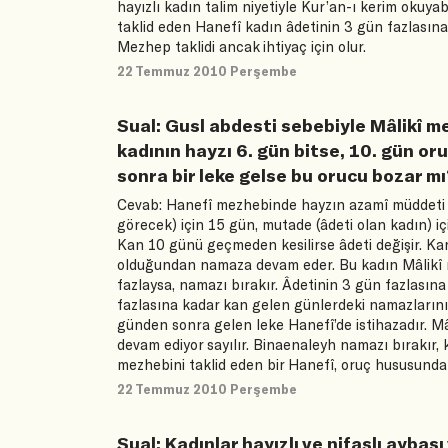
hayızlı kadın talim niyetiyle Kur’an-ı kerim okuyab
taklid eden Hanefî kadın âdetinin 3 gün fazlası
Mezhep taklidi ancak ihtiyaç için olur.
22 Temmuz 2010 Perşembe
Sual: Gusl abdesti sebebiyle Mâlikî m
kadının hayzı 6. gün bitse, 10. gün o
sonra bir leke gelse bu orucu bozar m
Cevab: Hanefî mezhebinde hayzın azamî müddeti 1
görecek) için 15 gün, mutade (âdeti olan kadın) i
Kan 10 günü geçmeden kesilirse âdeti değişir. K
olduğundan namaza devam eder. Bu kadın Mâlikî m
fazlaysa, namazı bırakır. Âdetinin 3 gün fazlasına
fazlasına kadar kan gelen günlerdeki namazlarını
günden sonra gelen leke Hanefî’de istihazadır. Mâ
devam ediyor sayılır. Binaenaleyh namazı bırakır, 
mezhebini taklid eden bir Hanefî, oruç hususunda
22 Temmuz 2010 Perşembe
Sual: Kadınlar hayızlı ve nifaslı aybaş