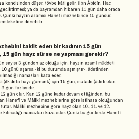
a kendisinden düşer, tövbe kâfi gelir. (İbn Âbidîn, Hac
ı geciktirmesi; ya da bayramdan itibaren 11 gün daha orada
r. Çünki hayzın azamîsi Hanefî mezhebinde 10 gündür.
emleketine dönebilir.
zhebini taklit eden bir kadının 15 gün
z, 15 gün hayz sürse ne yapması gerekir?
n sayısı 3 günden az olduğu için, hayzın azamî müddeti
10 günü aşarsa -ki bu durumda aşmıştır-, âdetinden
kılmadığı namazları kaza eder.
ilk defa hayz görecek) için 15 gün, mutade (âdeti olan
3 gün fazlasıdır.
12 gün olur. Kan 12 güne kadar devam ettiğinden, bu
an Hanefî ve Mâlikî mezheblerine göre istihaza olduğundan
utar. Mâlikî mezhebine göre hayz olan 10., 11. ve 12.
e kılmadığı namazları kaza eder. Çünki bu günlerde Hanefî