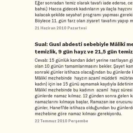
Eğer sonradan temiz olarak tavafı iade ederse, cez
bahsi.) Hacca gidecek kadınların ya ilaçla hayzın
kalacak şekilde seyahat programı yapması gereki
Böylece 11. gün farz olan ziyaret tavafını yapıp m
21 Haziran 2010 Pazartesi
Sual: Gusl abdesti sebebiyle Mâlikî me
temizlik, 9 gün hayz ve 21,5 gün temi
Cevab: 15 günlük kandan âdet yerine rastlayan gü
olan 10 günün tamamlanmasını bekler. Şayet kan 
sonraki günler istihaza olacağından bu günlerde 
Mâlikî mezhebinde hayzın azamî müddeti mübtedi (
kadın) için ise 15 günü aşmamak kaydıyla âdetinin 
Mâlikî mezhebinde bu kadının azamî hayz süresi 
günlerde namaz kılmaz. 12 günden sonra gelen k
namazlarını kılmaya başlar, Ramazan ise orucunu t
günler, Hanefî'de istihaza olduğundan bu günlerd
mezhebine göre namaz kılması gerekiyordu.
22 Temmuz 2010 Perşembe