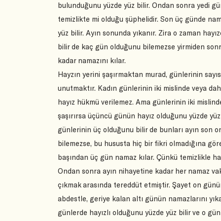
bulunduğunu yüzde yüz bilir. Ondan sonra yedi gün 
temizlikte mi olduğu şüphelidir. Son üç günde na
yüz bilir. Ayın sonunda yıkanır. Zira o zaman hayız
bilir de kaç gün olduğunu bilemezse yirmiden son
kadar namazını kılar.
Hayzın yerini şaşırmaktan murad, günlerinin sayıs
unutmaktır. Kadın günlerinin iki mislinde veya dah
hayız hükmü verilemez. Ama günlerinin iki mislind
şaşırırsa üçüncü günün hayız olduğunu yüzde yüz b
günlerinin üç olduğunu bilir de bunları ayın son
bilemezse, bu hususta hiç bir fikri olmadığına gö
başından üç gün namaz kılar. Çünkü temizlikle hay
Ondan sonra ayın nihayetine kadar her namaz vakti
çıkmak arasında tereddüt etmiştir. Şayet on gün
abdestle, geriye kalan altı günün namazlarını yıka
günlerde hayızlı olduğunu yüzde yüz bilir ve o g