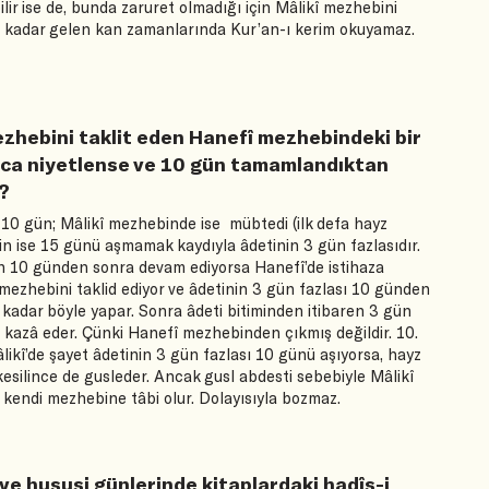
ilir ise de, bunda zaruret olmadığı için Mâlikî mezhebini
na kadar gelen kan zamanlarında Kur’an-ı kerim okuyamaz.
ezhebini taklit eden Hanefî mezhebindeki bir
ruca niyetlense ve 10 gün tamamlandıktan
ı?
0 gün; Mâlikî mezhebinde ise mübtedi (ilk defa hayz
çin ise 15 günü aşmamak kaydıyla âdetinin 3 gün fazlasıdır.
an 10 günden sonra devam ediyorsa Hanefî’de istihaza
ezhebini taklid ediyor ve âdetinin 3 gün fazlası 10 günden
 kadar böyle yapar. Sonra âdeti bitiminden itibaren 3 gün
 kazâ eder. Çünki Hanefî mezhebinden çıkmış değildir. 10.
likî’de şayet âdetinin 3 gün fazlası 10 günü aşıyorsa, hayz
kesilince de gusleder. Ancak gusl abdesti sebebiyle Mâlikî
 kendi mezhebine tâbi olur. Dolayısıyla bozmaz.
ı ve hususi günlerinde kitaplardaki hadîs-i