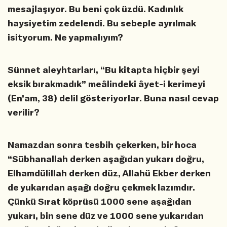
mesajlaşıyor. Bu beni çok üzdü. Kadınlık
haysiyetim zedelendi. Bu sebeple ayrılmak
isityorum. Ne yapmalıyım?
Sünnet aleyhtarları, “Bu kitapta hiçbir şeyi
eksik bırakmadık” meâlindeki âyet-i kerimeyi
(En’am, 38) delil gösteriyorlar. Buna nasıl cevap
verilir?
Namazdan sonra tesbih çekerken, bir hoca
“Sübhanallah derken aşağıdan yukarı doğru,
Elhamdülillah derken düz, Allahü Ekber derken
de yukarıdan aşağı doğru çekmek lazımdır.
Çünkü Sırat köprüsü 1000 sene aşağıdan
yukarı, bin sene düz ve 1000 sene yukarıdan