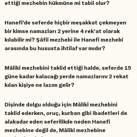
ettiği mezhebin hükmüne mi tabii olur?
Hanefî’de seferde hiçbir meşakkat çekmeyen
bir kimse namazları 2 yerine 4 rek’at olarak
kılabilir mi? Şâfiî mezhebi ile Hanefî mezhebi
arasında bu hususta ihtilaf var mıdır?
Mâlikî mezhebini taklid ettiği halde, seferde 15
güne kadar kalacağı yerde namazlarını 2 rekat
kılan kişiye ne lazım gelir?
Dişinde dolgu olduğu için Mâlikî mezhebini
taklid ederken, oruç, kurban gibi ibadetleri de
alakadar eden seferîlikde neden Hanefî
mezhebine değil de, Mâlikî mezhebine