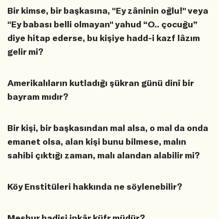
Bir kimse, bir başkasına, "Ey zâninin oğlu!" veya
"Ey babası belli olmayan" yahud “O.. çocuğu”
diye hitap ederse, bu kişiye hadd-i kazf lâzım
gelir mi?
Amerikalıların kutladığı şükran günü dinî bir
bayram mıdır?
Bir kişi, bir başkasından mal alsa, o mal da onda
emanet olsa, alan kişi bunu bilmese, malın
sahibi çıktığı zaman, malı alandan alabilir mi?
Köy Enstitüleri hakkında ne söylenebilir?
Meşhur hadisi inkâr küfr müdür?