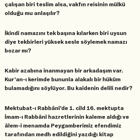
çalışan biri teslim alsa, vakfın reisinin mülkü
olduğu mu anlaşılır?
İkindi namazını tek başına kılarken biri uysun
diye tekbirleri yüksek sesle söylemek namazı
bozar mı?
Kabir azabına inanmayan bir arkadaşım var.
Kur’an-ı kerimde bununla alakalı bir hüküm
bulamadığını söylüyor. Bu kaidenin delili nedir?
Mektubat-ı Rabbânî’de 1. cild 16. mektupta
İmam-ı Rabbânî hazretlerinin kaleme aldığı ve
âlem-i menamda Peygamberimiz efendimiz
tarafından medh edildiğini yazdığı kitap