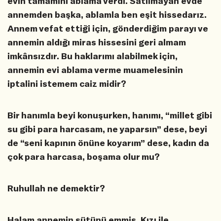
evin tamamını ablama verdi. Satılmayan evde
annemden başka, ablamla ben eşit hissedarız.
Annem vefat ettiği için, gönderdiğim parayı ve
annemin aldığı miras hissesini geri almam
imkânsızdır. Bu haklarımı alabilmek için,
annemin evi ablama verme muamelesinin
iptalini istemem caiz midir?
Bir hanımla beyi konuşurken, hanımı, “millet gibi
su gibi para harcasam, ne yaparsın” dese, beyi
de “seni kapının önüne koyarım” dese, kadın da
çok para harcasa, boşama olur mu?
Ruhullah ne demektir?
Halam annemin sütünü emmiş. Kızı ile