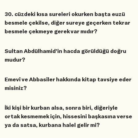
30. cüzdeki kısa sureleri okurken başta euzü
besmele çekilse, diğer sureye geçerken tekrar
besmele çekmeye gerek var mıdır?
Sultan Abdülhamid’in hacda görüldüğü doğru
mudur?
Emevî ve Abbasîler hakkında kitap tavsiye eder
misiniz?
İki kişi bir kurban alsa, sonra biri, diğeriyle
ortak kesmemek için, hissesini başkasına verse
ya da satsa, kurbana halel gelir mi?