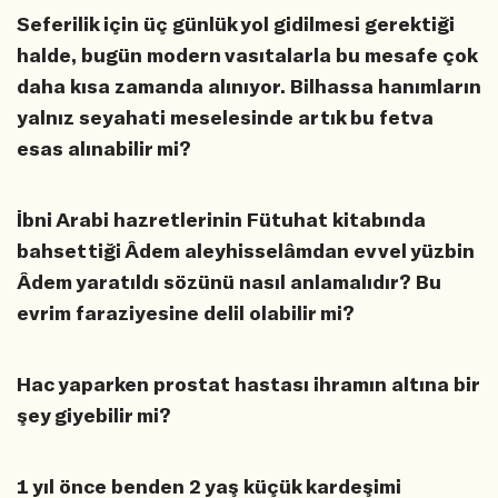
Seferilik için üç günlük yol gidilmesi gerektiği
halde, bugün modern vasıtalarla bu mesafe çok
daha kısa zamanda alınıyor. Bilhassa hanımların
yalnız seyahati meselesinde artık bu fetva
esas alınabilir mi?
İbni Arabi hazretlerinin Fütuhat kitabında
bahsettiği Âdem aleyhisselâmdan evvel yüzbin
Âdem yaratıldı sözünü nasıl anlamalıdır? Bu
evrim faraziyesine delil olabilir mi?
Hac yaparken prostat hastası ihramın altına bir
şey giyebilir mi?
1 yıl önce benden 2 yaş küçük kardeşimi