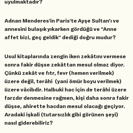
uyulmaktadır?
Adnan Menderes'in Paris'te Ayşe Sultan’ı ve
annesini bulaşık yıkarken gördüğü ve "Anne
affet bizi, geç geldik" dediği doğru mudur?
Usul kitaplarında zengin iken zekâtını vermese
sonra fakir düşse zekâttan mesul olmaz diyor.
Çünkü zekât ve fıtr, fevr (hemen verilmek)
üzere değil, terâhi (yani ömür boyu verilmek)
üzere vâcibdir. Halbuki hac için de terâhi üzere
farzdır denmesine rağmen, kişi daha sonra fakir
düşse, ahirette hacdan mesul olacağı geçiyor.
Aradaki işkali (tutarsızlık gibi görünen şeyi)
nasıl giderebiliriz?