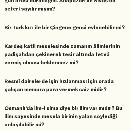
gün arası duracağım. Adapazarı ve Sivas’da
seferi sayılır mıyım?
Bir Türk kızı ile bir Çingene genci evlenebilir mi?
Kardeş katli meselesinde zamanın âlimlerinin
padişahdan çekinerek tesir altında fetvâ
vermiş olması beklenmez mi?
Resmî dairelerde işin hızlanması için orada
çalışan memura para vermek caiz midir?
Osmanlı’da ilm-i sima diye bir ilim var mıdır? Bu
ilim sayesinde mesela birinin yalan söylediği
anlaşılabilir mi?