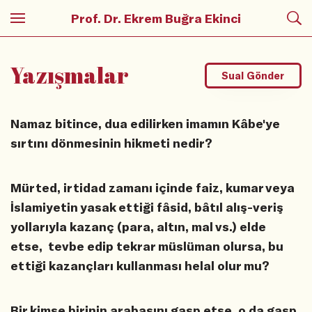
Prof. Dr. Ekrem Buğra Ekinci
Yazışmalar
Sual Gönder
Namaz bitince, dua edilirken imamın Kâbe'ye
sırtını dönmesinin hikmeti nedir?
Mürted, irtidad zamanı içinde faiz, kumar veya
İslamiyetin yasak ettiği fâsid, bâtıl alış-veriş
yollarıyla kazanç (para, altın, mal vs.) elde
etse, tevbe edip tekrar müslüman olursa, bu
ettiği kazançları kullanması helal olur mu?
Bir kimse birinin arabasını gasp etse, o da gasp