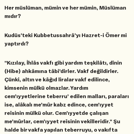
Her müslüman, mümin ve her mümin, Müslüman
mıdır?
Kudüs’teki Kubbetussahrâ’yı Hazret-i Ömer mi
yaptırdı?
"Kızılay, İhlâs vakfı gibi yardım teşkilâtı, dînin
(Hibe) ahkâmına tâbi’dirler. Vakf değildirler.
Çünki, altın ve kâğıd liralar vakf edilince,
kimsenin mülkü olmazlar. Yardım
cem’ıyyetlerine teberru’ edilen malları, paraları
ise, alâkalı me’mûr kabz edince, cem’ıyyet
reîsinin mülkü olur. Cem’ıyyetde çalışan
me’mûrlar, cem’ıyyet reîsinin vekîlleridir." Şu
halde bir vakfa yapılan teberruyu, o vakıfta