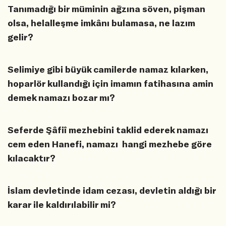
Tanımadığı bir müminin ağzına söven, pişman
olsa, helalleşme imkânı bulamasa, ne lazım
gelir?
Selimiye gibi büyük camilerde namaz kılarken,
hoparlör kullandığı için imamın fatihasına amin
demek namazı bozar mı?
Seferde Şâfiî mezhebini taklid ederek namazı
cem eden Hanefi, namazı hangi mezhebe göre
kılacaktır?
İslam devletinde idam cezası, devletin aldığı bir
karar ile kaldırılabilir mi?