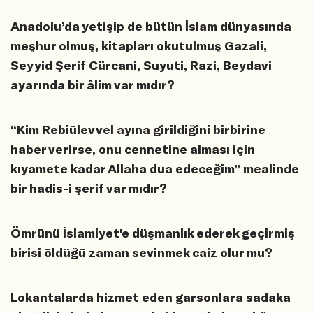
Anadolu’da yetişip de bütün İslam dünyasında
meşhur olmuş, kitapları okutulmuş Gazali,
Seyyid Şerif Cürcani, Suyuti, Razi, Beydavi
ayarında bir âlim var mıdır?
“Kim Rebiülevvel ayına girildiğini birbirine
haber verirse, onu cennetine alması için
kıyamete kadar Allaha dua edeceğim” mealinde
bir hadis-i şerif var mıdır?
Ömrünü İslamiyet'e düşmanlık ederek geçirmiş
birisi öldüğü zaman sevinmek caiz olur mu?
Lokantalarda hizmet eden garsonlara sadaka