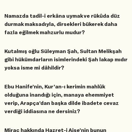
Namazda tadil-i erkâna uymak ve rükûda düz
durmak maksadıyla, dirsekleri bükerek daha
fazla eğilmek mahzurlu mudur?
Kutalmış oğlu Süleyman Şah, Sultan Melikşah
gibi hükümdarların isimlerindeki Şah lakap mıdır
yoksa isme mi dâhildir?
Ebu Hanife’nin, Kur’an-ı kerimin mahlûk
olduğuna inandığı için, manaya ehemmiyet
verip, Arapça’dan başka dilde ibadete cevaz
verdiği iddiasına ne dersiniz?
Miraç hakkında Hazret-i Aişe’nin bunun