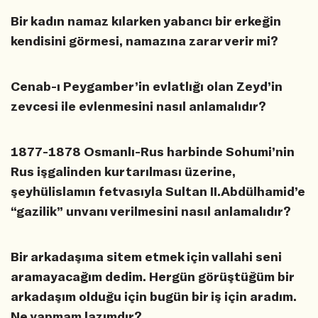
Bir kadın namaz kılarken yabancı bir erkeğin
kendisini görmesi, namazına zarar verir mi?
Cenab-ı Peygamber’in evlatlığı olan Zeyd’in
zevcesi ile evlenmesini nasıl anlamalıdır?
1877-1878 Osmanlı-Rus harbinde Sohumi’nin
Rus işgalinden kurtarılması üzerine,
şeyhülislamın fetvasıyla Sultan II.Abdülhamid’e
“gazilik” unvanı verilmesini nasıl anlamalıdır?
Bir arkadaşıma sitem etmek için vallahi seni
aramayacağım dedim. Hergün görüştüğüm bir
arkadaşım olduğu için bugün bir iş için aradım.
Ne yapmam lazımdır?