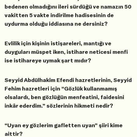
bedenen olmadığını ileri sürdüğü ve namazın 50
vakitten 5 vakte indirilme hadisesinin de
uydurma olduğu iddiasına ne dersiniz?
Evlilik için kişinin istişareleri, mantığı ve
duyguları müspet iken, istihare neticesi menfi
ise istihareye uymak şart mıdır?
Seyyid Abdülhakîm Efendi hazretlerinin, Seyyid
Fehim hazretleri için “Gözlük kullanmamış
olsalardı, ben gözlüğün menfeatini, faidesini
inkâr ederdim.” sözlerinin hikmeti nedir?
“Uyan ey gözlerim gafletten uyan” şiiri kime
aittir?