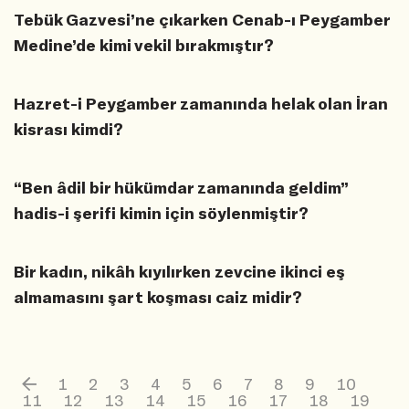
Tebük Gazvesi’ne çıkarken Cenab-ı Peygamber
Medine’de kimi vekil bırakmıştır?
Hazret-i Peygamber zamanında helak olan İran
kisrası kimdi?
“Ben âdil bir hükümdar zamanında geldim”
hadis-i şerifi kimin için söylenmiştir?
Bir kadın, nikâh kıyılırken zevcine ikinci eş
almamasını şart koşması caiz midir?
1
2
3
4
5
6
7
8
9
10
11
12
13
14
15
16
17
18
19