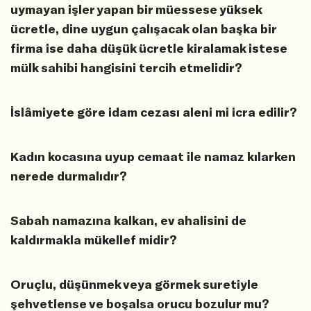
uymayan işler yapan bir müessese yüksek
ücretle, dine uygun çalışacak olan başka bir
firma ise daha düşük ücretle kiralamak istese
mülk sahibi hangisini tercih etmelidir?
İslâmiyete göre idam cezası aleni mi icra edilir?
Kadın kocasına uyup cemaat ile namaz kılarken
nerede durmalıdır?
Sabah namazına kalkan, ev ahalisini de
kaldırmakla mükellef midir?
Oruçlu, düşünmek veya görmek suretiyle
şehvetlense ve boşalsa orucu bozulur mu?