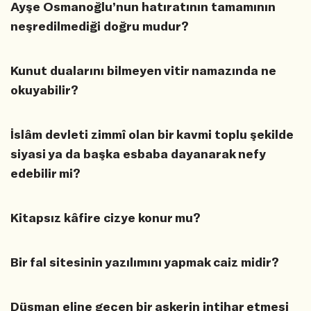
Ayşe Osmanoğlu’nun hatıratının tamamının
neşredilmediği doğru mudur?
Kunut dualarını bilmeyen vitir namazında ne
okuyabilir?
İslâm devleti zimmî olan bir kavmi toplu şekilde
siyasi ya da başka esbaba dayanarak nefy
edebilir mi?
Kitapsız kâfire cizye konur mu?
Bir fal sitesinin yazılımını yapmak caiz midir?
Düşman eline geçen bir askerin intihar etmesi