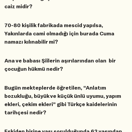
caiz midir?
70-80 kişilik fabrikada mescid yapılsa,
Yakınlarda cami olmadığı için burada Cuma
namazı kılınabilir mi?
Ana ve babası Şiîlerin aşırılarından olan bir
çocuğun hükmü nedir?
Bugün mekteplerde öğretilen, “Anlatım
bozukluğu, büyük ve küçük ünlü uyumu, yapım
ekleri, çekim ekleri” gibi Türkçe kaidelerinin
tarihçesi nedir?
Eskiden birine yaşı sorulduğunda 63 yaşından