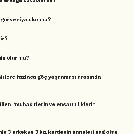
nu erkeğe satabilir mi?
i görse riya olur mu?
dir?
min olur mu?
hirlere fazlaca göç yaşanması arasında
len “muhacirlerin ve ensarın ilkleri”
ş 3 erkek ve 3 kız kardeşin anneleri sağ olsa,