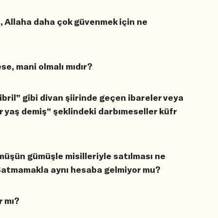
e, Allaha daha çok güvenmek için ne
se, mani olmalı mıdır?
ibril” gibi divan şiirinde geçen ibareler veya
yaş demiş” şeklindeki darbımeseller küfr
ümüşün gümüşle misilleriyle satılması ne
? Satmamakla aynı hesaba gelmiyor mu?
r mı?