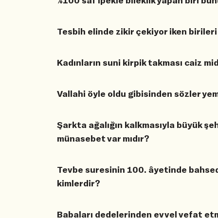
%100 saf ipekle bileklik yapan biri bu
Tesbih elinde zikir çekiyor iken biriler
Kadınların suni kirpik takması caiz mi
Vallahi öyle oldu gibisinden sözler ye
Şarkta ağalığın kalkmasıyla büyük şe
münasebet var mıdır?
Tevbe suresinin 100. âyetinde bahsedi
kimlerdir?
Babaları dedelerinden evvel vefat etmi