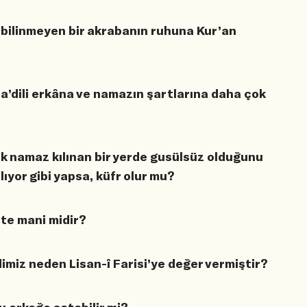
ğu bilinmeyen bir akrabanın ruhuna Kur’an
a’dili erkâna ve namazın şartlarına daha çok
k namaz kılınan bir yerde gusülsüz olduğunu
ıyor gibi yapsa, küfr olur mu?
te mani midir?
imiz neden Lisan-î Farisi’ye değer vermiştir?