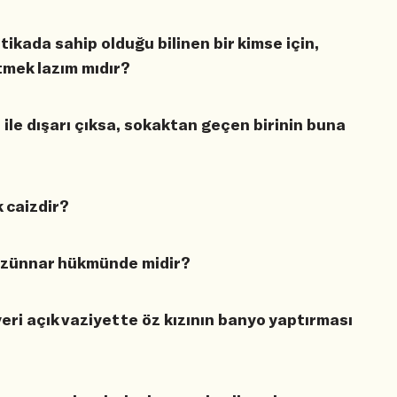
tikada sahip olduğu bilinen bir kimse için,
tmek lazım mıdır?
 ile dışarı çıksa, sokaktan geçen birinin buna
 caizdir?
ı zünnar hükmünde midir?
yeri açık vaziyette öz kızının banyo yaptırması