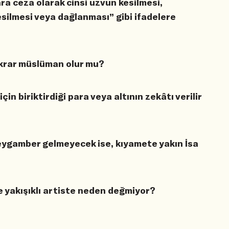
a ceza olarak cinsi uzvun kesilmesi,
silmesi veya dağlanması” gibi ifadelere
ekrar müslüman olur mu?
çin biriktirdiği para veya altının zekâtı verilir
gamber gelmeyecek ise, kıyamete yakın İsa
 yakışıklı artiste neden değmiyor?