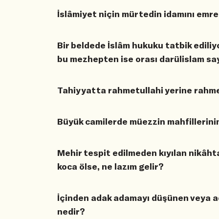
İslâmiyet niçin mürtedin idamını emre
Bir beldede İslâm hukuku tatbik edili
bu mezhepten ise orası darülislam say
Tahiyyatta rahmetullahi yerine rahme
Büyük camilerde müezzin mahfillerini
Mehir tespit edilmeden kıyılan nikâht
koca ölse, ne lazım gelir?
İçinden adak adamayı düşünen veya a
nedir?