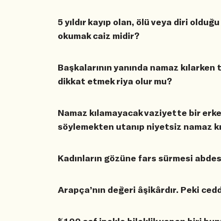
5 yıldır kayıp olan, ölü veya diri oldu
okumak caiz midir?
Başkalarının yanında namaz kılarken t
dikkat etmek riya olur mu?
Namaz kılamayacak vaziyette bir erke
söylemekten utanıp niyetsiz namaz kıl
Kadınların gözüne fars sürmesi abdes
Arapça’nın değeri âşikârdır. Peki cedd