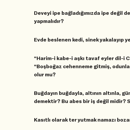
Deveyi ipe bağladığımızda ipe değil d
yapmalıdır?
Evde beslenen kedi, sinek yakalayıp ye
“Harim-i kabe-i aşkı tavaf eyler dil-i C
“Boşboğaz cehenneme gitmiş, odunlar 
olur mu?
Buğdayın buğdayla, altının altınla, g
demektir? Bu abes bir iş değil midir
Kasıtlı olarak ter yutmak namazı boza