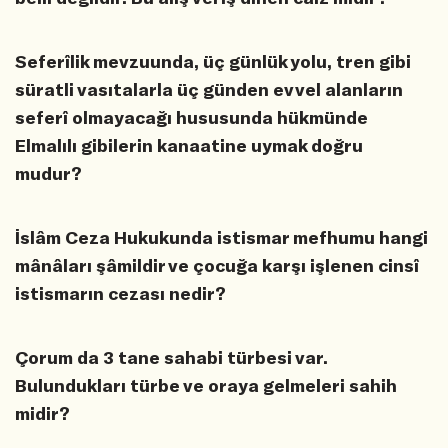
Seferîlik mevzuunda, üç günlük yolu, tren gibi
süratli vasıtalarla üç günden evvel alanların
seferî olmayacağı hususunda hükmünde
Elmalılı gibilerin kanaatine uymak doğru
mudur?
İslâm Ceza Hukukunda istismar mefhumu hangi
mânâları şâmildir ve çocuğa karşı işlenen cinsî
istismarın cezası nedir?
Çorum da 3 tane sahabi türbesi var.
Bulundukları türbe ve oraya gelmeleri sahih
midir?