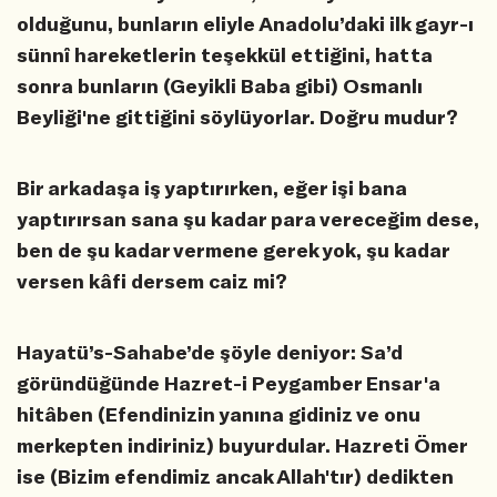
olduğunu, bunların eliyle Anadolu’daki ilk gayr-ı
sünnî hareketlerin teşekkül ettiğini, hatta
sonra bunların (Geyikli Baba gibi) Osmanlı
Beyliği'ne gittiğini söylüyorlar. Doğru mudur?
Bir arkadaşa iş yaptırırken, eğer işi bana
yaptırırsan sana şu kadar para vereceğim dese,
ben de şu kadar vermene gerek yok, şu kadar
versen kâfi dersem caiz mi?
Hayatü’s-Sahabe’de şöyle deniyor: Sa’d
göründüğünde Hazret-i Peygamber Ensar'a
hitâben (Efendinizin yanına gidiniz ve onu
merkepten indiriniz) buyurdular. Hazreti Ömer
ise (Bizim efendimiz ancak Allah'tır) dedikten