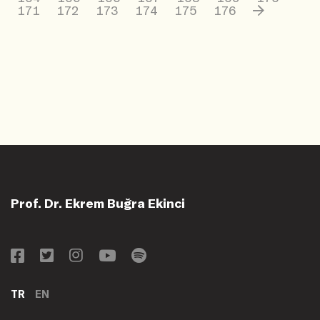
171
172
173
174
175
176
Prof. Dr. Ekrem Buğra Ekinci
TR
EN