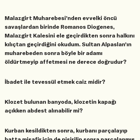
Malazgirt Muharebesi’nden evvelki öncü
savaşlardan birinde Romanos Diogenes,
Malazgirt Kalesini ele geçirdikten sonra halkını
kılıçtan geçirdiğini okudum. Sultan Alpaslan’ın
muharebeden sonra böyle bir adamı
öldürtmeyip affetmesi ne derece doğrudur?
İbadet ile tevessül etmek caiz midir?
Klozet bulunan banyoda, klozetin kapağı
açıkken abdest alınabilir mi?
Kurban kesildikten sonra, kurbanı parçalayıp
hatta misafir için de pişirilip sonra parçalanmış