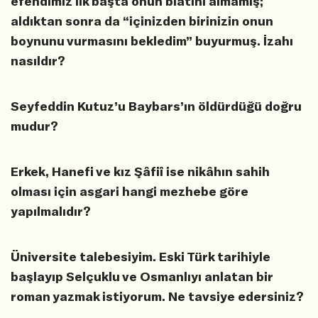
efendimiz ilk başta onun biatını almamış;
aldıktan sonra da “içinizden birinizin onun
boynunu vurmasını bekledim” buyurmuş. İzahı
nasıldır?
Seyfeddin Kutuz’u Baybars’ın öldürdüğü doğru
mudur?
Erkek, Hanefi ve kız Şâfiî ise nikâhın sahih
olması için asgari hangi mezhebe göre
yapılmalıdır?
Üniversite talebesiyim. Eski Türk tarihiyle
başlayıp Selçuklu ve Osmanlıyı anlatan bir
roman yazmak istiyorum. Ne tavsiye edersiniz?