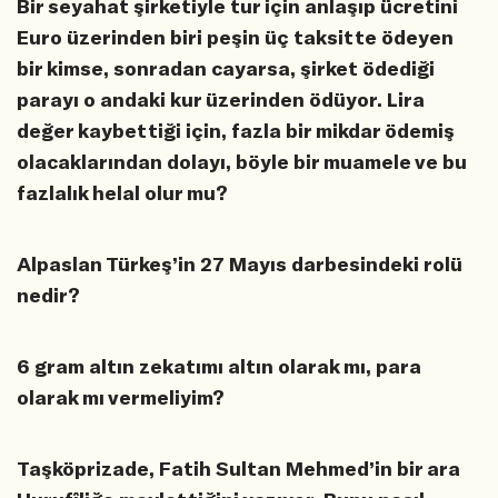
Bir seyahat şirketiyle tur için anlaşıp ücretini
Euro üzerinden biri peşin üç taksitte ödeyen
bir kimse, sonradan cayarsa, şirket ödediği
parayı o andaki kur üzerinden ödüyor. Lira
değer kaybettiği için, fazla bir mikdar ödemiş
olacaklarından dolayı, böyle bir muamele ve bu
fazlalık helal olur mu?
Alpaslan Türkeş’in 27 Mayıs darbesindeki rolü
nedir?
6 gram altın zekatımı altın olarak mı, para
olarak mı vermeliyim?
Taşköprizade, Fatih Sultan Mehmed’in bir ara