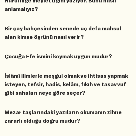
Hurufîliğe meylettiğini yazıyor. Bunu nasıl
anlamalıyız?
Bir çay bahçesinden senede üç defa mahsul
alan kimse öşrünü nasıl verir?
Çocuğa Efe ismini koymak uygun mudur?
İslâmî ilimlerle meşgul olmak ve ihtisas yapmak
isteyen, tefsir, hadis, kelâm, fıkıh ve tasavvuf
gibi sahaları neye göre seçer?
Mezar taşlarındaki yazıların okumanın zihne
zararlı olduğu doğru mudur?