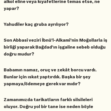
alkol eline veya kıyafetlerine temas etse, ne
yapar?
Yahudiler kaç gruba ayrılıyor?
Son Abbasî veziri İbnü’l-Alkamî’nin Moğollarla iş
birliği yaparak Bağdad’ın işgaline sebeb olduğu
doğru mudur?
Babamın namaz, oruç ve zekât borcu vardı.
Bunlar için ıskat yaptırdık. Başka bir şey
yapmaya/ödemeye gerek var mıdır?
Zamanımızda tarikatların farklı silsileleri
oluyor. Doğru yol bir tane ise neden böyle