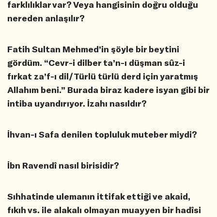
farklılıklar var? Veya hangisinin doğru olduğu
nereden anlaşılır?
Fatih Sultan Mehmed’in şöyle bir beytini
gördüm. “Cevr-i dilber ta’n-ı düşman sûz-i
fırkat za’f-ı dil/Türlü türlü derd için yaratmış
Allahım beni.” Burada biraz kadere isyan gibi bir
intiba uyandırıyor. İzahı nasıldır?
İhvan-ı Safa denilen topluluk muteber miydi?
İbn Ravendî nasıl birisidir?
Sıhhatinde ulemanın ittifak ettiği ve akaid,
fıkıh vs. ile alakalı olmayan muayyen bir hadîsi