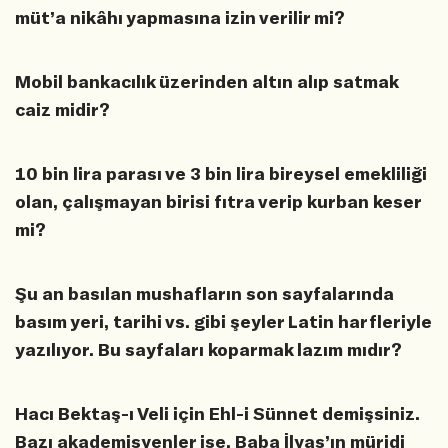
müt’a nikâhı yapmasına izin verilir mi?
Mobil bankacılık üzerinden altın alıp satmak
caiz midir?
10 bin lira parası ve 3 bin lira bireysel emekliliği
olan, çalışmayan birisi fıtra verip kurban keser
mi?
Şu an basılan mushafların son sayfalarında
basım yeri, tarihi vs. gibi şeyler Latin harfleriyle
yazılıyor. Bu sayfaları koparmak lazım mıdır?
Hacı Bektaş-ı Veli için Ehl-i Sünnet demişsiniz.
Bazı akademisyenler ise, Baba İlyas’ın müridi