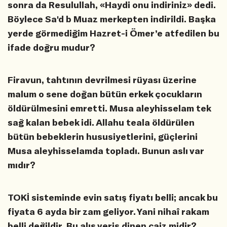
sonra da Resulullah, «Haydi onu indiriniz» dedi.
Böylece Sa'd b Muaz merkepten indirildi. Başka
yerde görmediğim Hazret-i Ömer’e atfedilen bu
ifade doğru mudur?
Firavun, tahtının devrilmesi rüyası üzerine
malum o sene doğan bütün erkek çocukların
öldürülmesini emretti. Musa aleyhisselam tek
sağ kalan bebek idi. Allahu teala öldürülen
bütün bebeklerin hususiyetlerini, güçlerini
Musa aleyhisselamda topladı. Bunun aslı var
mıdır?
TOKİ sisteminde evin satış fiyatı belli; ancak bu
fiyata 6 ayda bir zam geliyor. Yani nihaî rakam
belli değildir. Bu alış veriş dinen caiz midir?