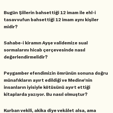
Bugün Şiîlerin bahsettiği 12 imam ile ehl-i
tasavvufun bahsettiği 12 imam aynı kişiler
midir?
Sahabe-i kiramın Ayşe validemize sual
sormalarını hicab çerçevesinde nasıl
değerlendirmelidir?
Peygamber efendimizin ömrünün sonuna doğru
münafıkların ayırt edildiği ve Medine’nin
insanların iyisiyle kötüsünü ayırt ettiği
kitaplarda yazıyor. Bu nasıl olmuştur?
Kurban vekili, akika diye vekâlet alsa, ama