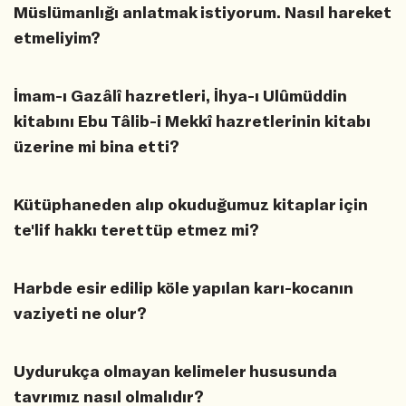
Müslümanlığı anlatmak istiyorum. Nasıl hareket
etmeliyim?
İmam-ı Gazâlî hazretleri, İhya-ı Ulûmüddin
kitabını Ebu Tâlib-i Mekkî hazretlerinin kitabı
üzerine mi bina etti?
Kütüphaneden alıp okuduğumuz kitaplar için
te'lif hakkı terettüp etmez mi?
Harbde esir edilip köle yapılan karı-kocanın
vaziyeti ne olur?
Uydurukça olmayan kelimeler hususunda
tavrımız nasıl olmalıdır?