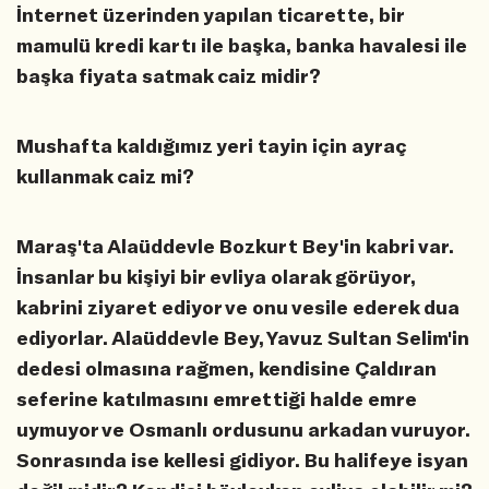
İnternet üzerinden yapılan ticarette, bir
mamulü kredi kartı ile başka, banka havalesi ile
başka fiyata satmak caiz midir?
Mushafta kaldığımız yeri tayin için ayraç
kullanmak caiz mi?
Maraş'ta Alaüddevle Bozkurt Bey'in kabri var.
İnsanlar bu kişiyi bir evliya olarak görüyor,
kabrini ziyaret ediyor ve onu vesile ederek dua
ediyorlar. Alaüddevle Bey, Yavuz Sultan Selim'in
dedesi olmasına rağmen, kendisine Çaldıran
seferine katılmasını emrettiği halde emre
uymuyor ve Osmanlı ordusunu arkadan vuruyor.
Sonrasında ise kellesi gidiyor. Bu halifeye isyan