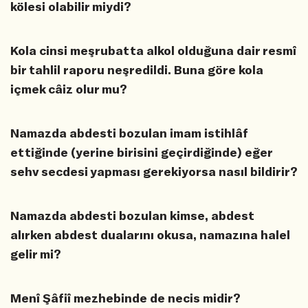
kölesi olabilir miydi?
Kola cinsi meşrubatta alkol olduğuna dair resmî
bir tahlil raporu neşredildi. Buna göre kola
içmek câiz olur mu?
Namazda abdesti bozulan imam istihlâf
ettiğinde (yerine birisini geçirdiğinde) eğer
sehv secdesi yapması gerekiyorsa nasıl bildirir?
Namazda abdesti bozulan kimse, abdest
alırken abdest dualarını okusa, namazına halel
gelir mi?
Menî Şâfiî mezhebinde de necis midir?