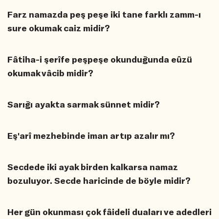
Farz namazda peş peşe iki tane farklı zamm-ı
sure okumak caiz midir?
Fâtiha-i şerîfe peşpeşe okunduğunda eûzü
okumak vâcib midir?
Sarığı ayakta sarmak sünnet midir?
Eş'arî mezhebinde iman artıp azalır mı?
Secdede iki ayak birden kalkarsa namaz
bozuluyor. Secde haricinde de böyle midir?
Her gün okunması çok fâideli duaları ve adedleri