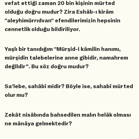
vefat ettiği zaman 20 bin kişinin mürted
olduğu doğru mudur? Zira Eshâb-ı kirâm
"aleyhimürrıdvan" efendilerimizin hepsinin
cennetlik olduğu bildiriliyor.
Yaşlı bir tanıdığım "Mürşid-i kâmilin hanımı,
mürşidin talebelerine anne gibidir, namahrem
değildir”. Bu söz doğru mudur?
Sa’lebe, sahâbî midir? Böyle ise, sahabî mürted
olur mu?
Zekât nisâbında bahsedilen malın helâk olması
ne mânâya gelmektedir?