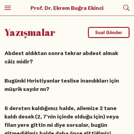
Prof. Dr. Ekrem Buğra Ekinci
Yazışmalar
Sual Gönder
Abdest aldıktan sonra tekrar abdest almak
câiz midir?
Bugünki Hıristiyanlar teslise inandıkları için
müşrik sayılır mı?
6 dersten kaldığımız halde, ailemize 2 tane
kaldı desek (2, 7’nin içinde olduğu için) veya
filan yere gittin mi diye sorsalar, bugün
gitmediğimiz halde daha önce gittiğimizi