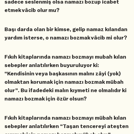
sadece seslenmiş olsa namazı bozup icabet
etmek vâcib olur mu?
Başı darda olan bir kimse, gelip namaz kılandan
yardım isterse, o namazı bozmak vâcib mi olur?
Fıkıh kitaplarında namazı bozmayı mubah kılan
sebepler anlatılırken buyuruluyor ki:
“Kendisinin veya başkasının malını zâyi (yok)
olmaktan korumak için namazı bozmak mübah
olur”. Bu ifadedeki malın kıymeti ne olmalıdır ki
namazı bozmak için özür olsun?
Fıkıh kitaplarında namazı bozmayı mübah kılan
sebepler anlatılırken “Taşan tencereyi ateşten