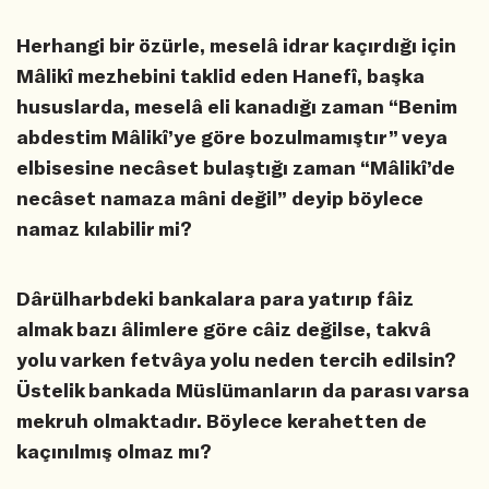
Herhangi bir özürle, meselâ idrar kaçırdığı için
Mâlikî mezhebini taklid eden Hanefî, başka
hususlarda, meselâ eli kanadığı zaman “Benim
abdestim Mâlikî’ye göre bozulmamıştır” veya
elbisesine necâset bulaştığı zaman “Mâlikî’de
necâset namaza mâni değil” deyip böylece
namaz kılabilir mi?
Dârülharbdeki bankalara para yatırıp fâiz
almak bazı âlimlere göre câiz değilse, takvâ
yolu varken fetvâya yolu neden tercih edilsin?
Üstelik bankada Müslümanların da parası varsa
mekruh olmaktadır. Böylece kerahetten de
kaçınılmış olmaz mı?