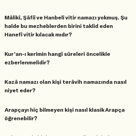
Mâlikî, Şâfiî ve Hanbelî vitir namazı yokmuş. Şu
halde bu mezheblerden birini taklid eden
Hanefî vitir kılacak mıdır?
Kur’an-ı kerimin hangi sûreleri öncelikle
ezberlenmelidir?
Kazâ namazı olan kişi terâvih namazında nasıl
niyet eder?
Arapçayı hiç bilmeyen kişi nasıl klasik Arapça
öğrenebilir?