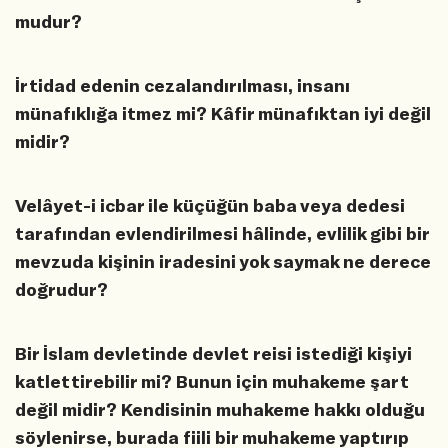
mudur?
İrtidad edenin cezalandırılması, insanı
münafıklığa itmez mi? Kâfir münafıktan iyi değil
midir?
Velâyet-i icbar ile küçüğün baba veya dedesi
tarafından evlendirilmesi hâlinde, evlilik gibi bir
mevzuda kişinin iradesini yok saymak ne derece
doğrudur?
Bir İslam devletinde devlet reisi istediği kişiyi
katlettirebilir mi? Bunun için muhakeme şart
değil midir? Kendisinin muhakeme hakkı olduğu
söylenirse, burada fiili bir muhakeme yaptırıp