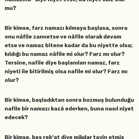
mu?
Bir kimse, farz namazı kılmaya başlasa, sonra
onu nâfile zannetse ve nâfile olarak devam
etse ve namaz bitene kadar da bu niyette olsa;
kıldığı bu namaz nâfile mi olur? Farz mı olur?
Tersine, nafile diye başlanılan namaz, farz
niyeti ile bitirilmiş olsa nafile mi olur? Farz mı
olur?
Bir kimse, başladıktan sonra bozmuş bulunduğu
nafile bir namazı kazâ ederken, buna nasıl niyet
edecek?
Bir kimse, beş rek’at diye mikdar tayin etmiş