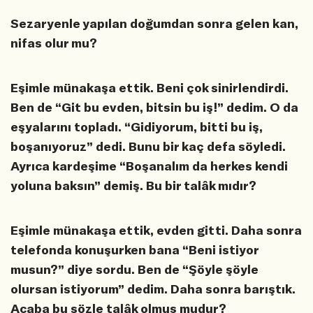
Sezaryenle yapılan doğumdan sonra gelen kan,
nifas olur mu?
Eşimle münakaşa ettik. Beni çok sinirlendirdi.
Ben de “Git bu evden, bitsin bu iş!” dedim. O da
eşyalarını topladı. “Gidiyorum, bitti bu iş,
boşanıyoruz” dedi. Bunu bir kaç defa söyledi.
Ayrıca kardeşime “Boşanalım da herkes kendi
yoluna baksın” demiş. Bu bir talâk mıdır?
Eşimle münakaşa ettik, evden gitti. Daha sonra
telefonda konuşurken bana “Beni istiyor
musun?” diye sordu. Ben de “Şöyle şöyle
olursan istiyorum” dedim. Daha sonra barıştık.
Acaba bu sözle talâk olmuş mudur?