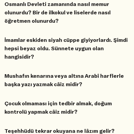
Osmanlı Devleti zamanında nasıl memur
olunurdu? Bir de ilkokul ve liselerde nasıl
öğretmen olunurdu?
İmamlar eskiden siyah cüppe giyiyorlardı. Şimdi
hepsi beyaz oldu. Sünnete uygun olan
hangisidir?
Mushafın kenarına veya altına Arabî harflerle
başka yazı yazmak câiz midir?
Çocuk olmaması için tedbir almak, doğum
kontrolü yapmak câiz midir?
Teşehhüdü tekrar okuyana ne lâzım gelir?