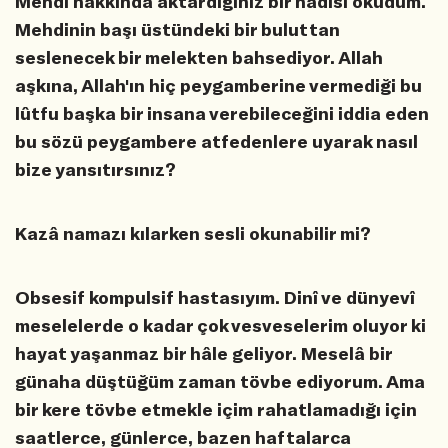
Mehdi hakkında aktardığınız bir hadisi okudum.
Mehdinin başı üstündeki bir buluttan
seslenecek bir melekten bahsediyor. Allah
aşkına, Allah'ın hiç peygamberine vermediği bu
lûtfu başka bir insana verebileceğini iddia eden
bu sözü peygambere atfedenlere uyarak nasıl
bize yansıtırsınız?
Kazâ namazı kılarken sesli okunabilir mi?
Obsesif kompulsif hastasıyım. Dinî ve dünyevî
meselelerde o kadar çok vesveselerim oluyor ki
hayat yaşanmaz bir hâle geliyor. Meselâ bir
günaha düştüğüm zaman tövbe ediyorum. Ama
bir kere tövbe etmekle içim rahatlamadığı için
saatlerce, günlerce, bazen haftalarca