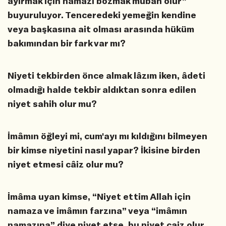
ayırmak için namazı bozmak mübah olur”
buyuruluyor. Tenceredeki yemeğin kendine
veya başkasına ait olması arasında hüküm
bakımından bir fark var mı?
Niyeti tekbirden önce almak lâzım iken, âdeti
olmadığı halde tekbir aldıktan sonra edilen
niyet sahih olur mu?
İmâmın öğleyi mi, cum'ayı mı kıldığını bilmeyen
bir kimse niyetini nasıl yapar? İkisine birden
niyet etmesi câiz olur mu?
İmâma uyan kimse, “Niyet ettim Allah için
namaza ve imâmın farzına” veya “imâmın
namazına” diye niyet etse, bu niyet caiz olur