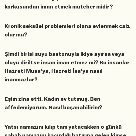
korkusundan iman etmek muteber midir?
Kronik seksüel problemleri olana evlenmek caiz
olur mu?
Şimdi birisi suyu bastonuyla ikiye ayırsa veya
ölüyü diriltse insan iman etmez mi? Bu insanlar
Hazreti Musa’ya, Hazreti İsa’ya nasıl
inanmazlar?
Eşim zina etti. Kadın ev tutmuş. Ben
affedemiyorum. Nasıl boşanabilirim?
Yatsı namazını kılıp tam yatacakken o günkü
sabah namazını kaçırdığı hatırına gelen kimse