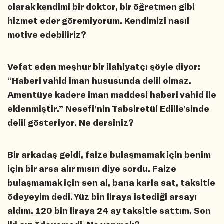
olarak kendimi bir doktor, bir öğretmen gibi
hizmet eder göremiyorum. Kendimizi nasıl
motive edebiliriz?
Vefat eden meşhur bir ilahiyatçı şöyle diyor:
“Haberi vahid iman hususunda delil olmaz.
Amentüye kadere iman maddesi haberi vahid ile
eklenmiştir.” Nesefi’nin Tabsiretül Edille’sinde
delil gösteriyor. Ne dersiniz?
Bir arkadaş geldi, faize bulaşmamak için benim
için bir arsa alır mısın diye sordu. Faize
bulaşmamak için sen al, bana karla sat, taksitle
ödeyeyim dedi. Yüz bin liraya istediği arsayı
aldım. 120 bin liraya 24 ay taksitle sattım. Son