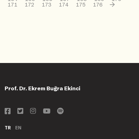
171
172
173
174
175
176
Prof. Dr. Ekrem Buğra Ekinci
TR
EN